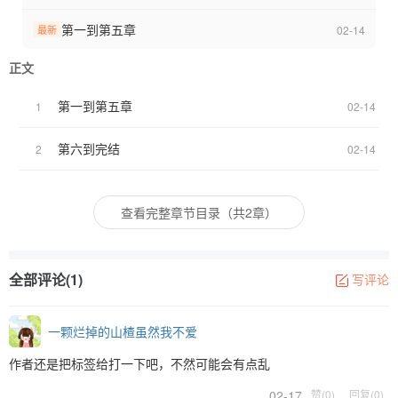
第一到第五章
02-14
最新
正文
第一到第五章
1
02-14
第六到完结
2
02-14
查看完整章节目录（共2章）
全部评论(1)
写评论
一颗烂掉的山楂虽然我不爱
作者还是把标签给打一下吧，不然可能会有点乱
02-17
赞(0)
回复(0)