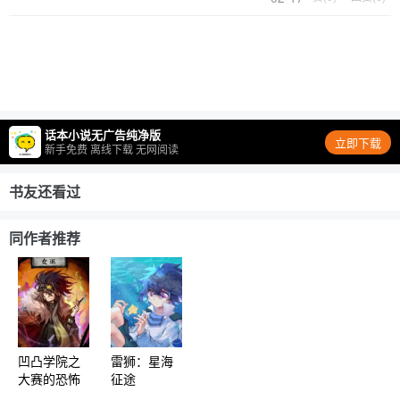
话本小说无广告纯净版
立即下载
新手免费 离线下载 无网阅读
书友还看过
同作者推荐
凹凸学院之
雷狮：星海
大赛的恐怖
征途