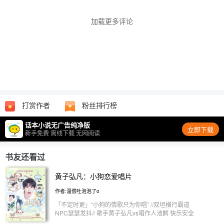
加载更多评论
打赏作者
粉丝排行榜
话本小说无广告纯净版
立即下载
新手免费 离线下载 无网阅读
书友还看过
黄子弘凡：小狗恋爱唱片
作者:温偿吐泡泡了o
「不定时更」“小狗的情歌只为你唱” //双坦横行霸道
NPC瑟瑟发抖// 歌手黄子弘凡vs唱作人池鹣 快乐安全
感小狗vs慢热钝感力小鸟 日常好运连连的欧皇vs回