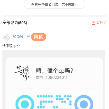
查看完整章节目录（共448章）
全部评论(593)
写评论
坠兔收月亮
快来磕cp～