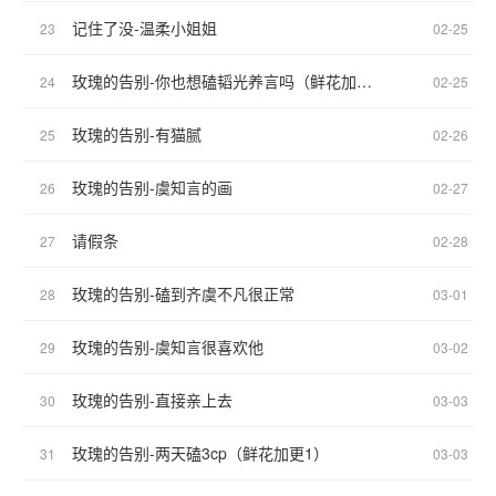
记住了没-温柔小姐姐
23
02-25
玫瑰的告别-你也想磕韬光养言吗（鲜花加更3）
24
02-25
玫瑰的告别-有猫腻
25
02-26
玫瑰的告别-虞知言的画
26
02-27
请假条
27
02-28
玫瑰的告别-磕到齐虞不凡很正常
28
03-01
玫瑰的告别-虞知言很喜欢他
29
03-02
玫瑰的告别-直接亲上去
30
03-03
玫瑰的告别-两天磕3cp（鲜花加更1）
31
03-03