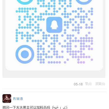
05-18
赞(0)
回复(0)
R·M·B
想问一下大大男主可以加料怂吗_(•̀ω•́ 」∠)_