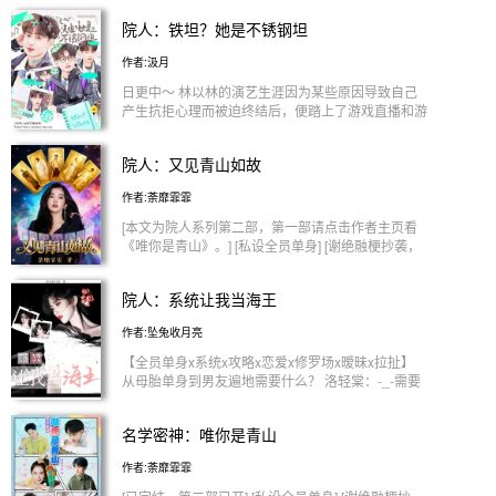
回挑到恐怖线的鬼手 ^ #黄子弘凡地下恋情曝光# #黄
院人：铁坦？她是不锈钢坦
子弘凡的帽子女友# #黄子弘凡池鹣酒店密会# 带着
自己名字的热搜词条拼命地挤满了池鹣的手机屏幕
作者:汲月
也撑满了她的视野 面对经纪人的质问她茫然地抬起
眸 满眼清澈 “黄子弘凡？我根本不认识他啊？” ^ 一个
日更中～ 林以林的演艺生涯因为某些原因导致自己
小时后 原先比火星子还活跃的热搜逐渐销声匿迹 某
产生抗拒心理而被迫终结后，便踏上了游戏直播和游
微博大V爆出这竟是一次大乌龙 真相让众人啼笑皆非
走各个综艺的路。 但综艺节目上的太多，在大众视
只当是一场闹剧一笑了之 ^ 一周后 《密神9》公布新
野中不断出现的林以林，因为太过放肆，被粉丝强烈
院人：又见青山如故
人常驻玩家@池鹣今天写歌了吗 热度瞬间爆表 到达
要求送到恐怖密室中制裁一下。 这不，在粉丝的集
前所未有的巅峰 #黄子弘凡池鹣最熟悉的陌生人# #
体请愿以及林方林对所谓“恐怖密室”的好奇下，她被
作者:荼靡霏霏
面弘耳池or池橙黄绿# #在一起好吗就当是为了我# 池
经纪人打包送到了节目组。 “粉丝宝宝们，他们说我
鹣：我不敢说话了。 黄子弘凡：没事那我来。 ^ 院
是不锈钢坦诶！” “粉丝：他们说的对！” 虽然有时候
[本文为院人系列第二部，第一部请点击作者主页看
人｜群像｜细水长流｜为爱发电 本书已签约 主写密
很抽象，但心思敏感的enfp快乐小狗一枚。 【私设
《唯你是青山》。] [私设全员单身] [谢绝融梗抄袭，
神副写感情线 剧情案件百分百原创 🈲抄袭跟风融梗
全员单身！1vN！时间线混乱！OOC致歉！】 【禁
抄袭必究] [文内大部分图片包括封面都是作者本人制
素材cr.芒果多肉 堆糖 ^ ·推推隔壁动物园系列文· 《黄
抄袭禁搬运禁二传】 【勿上升本人及现生，祝阅文
作，谢绝搬运私用] 那场盛大相遇，是岁月写给青春
子弘凡：小猫处处留情》 《现在就出发：洇湿狐狸
院人：系统让我当海王
愉快!】 始›››2025.06.16
的第一行诗。而真正的故事，往往始于序章之后。
尾》
那些曾在聚光灯下相视而笑的少年，如今散作漫天星
作者:坠兔收月亮
辰，在各自的领域灼灼生辉。有人执笔为刃，在古籍
的寂静中探求历史的微光；有人站立于舞台，让曾经
【全员单身x系统x攻略x恋爱x修罗场x暧昧x拉扯】
的梦想燃放光彩；有人探索人生不同选择的维度，有
从母胎单身到男友遍地需要什么？ 洛轻棠：-_-需要
人在法庭上为正义的字句斟酌千遍……世界向他们敞
一个随时随地提醒你做任务的统子（不做任务就会
开无数扇门，每一条路都通往不同的远方，却通往同
死！这谁还分的清系统和死神啊！） 【攻略对象①--
名学密神：唯你是青山
样的光明。 距离，成了光阴给予的第一道考题。微
蒲熠星】 “宿主，请与攻略对象的距离保持一米之内”
信群里未读的消息渐渐累积，约了又延的相聚总被突
洛轻棠：你要不要看看情况再说话？他是去走单线
作者:荼靡霏霏
发的工作取代。新的圈子、新的压力、新的责任，成
啊！我怎么做任务？ 蒲熠星看着小姑娘脸上不断变
年人的世界悄然为他们换了幕布。有人深夜加班时，
换的表情，不断靠近 “轻棠，闭眼” 【攻略对象②--文