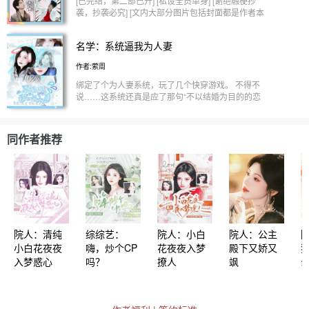
[已完结，第二部已开] [私设全员单身] [谢绝融梗抄
会想起昔日并肩解题到天明的夜晚；有人面对质疑
韬】 “宿主，你需要和攻略对象…” 洛轻棠：停，不用
袭，抄袭必究] [文内大部分图片包括封面都是作者本
时，怀念过那群毫不犹豫说“信你”的笑脸。 “朋友不
说了，贴贴是吧？我去了！ “宿主，不是贴贴，
人制作，谢绝搬运私用] 一群世人眼中的学霸，在节
多，都在这桌。”这句话，从少年意气时的宣言，变
是……亲亲呢” 感受到唇上突然出现触感，文韬眸色
目中偶然相识，从此成为了无话不谈的朋友。 心怀
成了心底最柔软的烙印。 世界比想象中辽阔，也比
名学：系统逼我为人妻
加深，下一秒小姑娘红着脸退开，说这是意外 在她
美好的年轻人们，总是永远热烈而真挚，光风霁月，
想象中锋利。但真正的青山，从来不需要终日相对才
看不见的地方，男人眼底的侵略性逐渐展现 【攻略
一心向阳。他们怀抱真诚对待这个世界，认真追求自
能确认存在，它立在那里，就是归途的坐标。 这一
作者:萦周
对象③--齐思钧】 洛轻棠：说吧，这次又是什么？
己的梦想，彼此信任彼此依赖彼此守护，他们怀揣改
次，是各自攀登时的相望，是风雨来袭时的相护，是
“宿主，请答应常驻邀约” 洛轻棠：就这？ 齐思钧看着
变世界的理想，他们温柔对待所有爱他们的人。 即
绑定了个为人妻系统，玩了几个快穿游戏。 不得不
在截然不同的人生轨迹上，证明着同一种相信：我们
洛轻棠发来的合同签订，藏不住的狐狸尾巴轻轻摇晃
使外界纷纷扰扰，即使现实有诸多挫折和嘈杂，他们
说……这系统还真是应了那句“不以结婚为目的的恋
或许不能永远同行，却永远同路。 青山如故，故人
着 他还有很长很长的时间，让她不要再想着离开
永远都能怀抱最初的梦想和初心，永远做彼此的好兄
爱都是耍流氓” 所以都在逼我为人妻是怎么回事？ 位
如初。无论爱情还是友情，岁月或许会改变相见的频
【攻略对象④--周峻纬】 “宿主，攻略对象在看着你”
弟好朋友，就像他们自己说的：朋友不多，都在这
面一：《合法式爱你》（更新中） 律师何运晨〆医
率，却让每一次重逢，都成为对“我们何以成为我们”
洛轻棠抬眼望去，男人冷峻的面容带着一股生人勿
桌。 前行的路上，友情与爱情并存，彼此陪伴一起
生冉萄萄 相敬如宾？互不干涉？随性洒脱的不熟夫
同作者推荐
的深情确认。 ============== 本文为《唯你是青
近，看向她的眼神却格外探究与兴趣 周峻纬看着她
成长。 我见众生皆草木，唯有见你是青山。 愿有岁
妻？假的假的都是假的，某人把她按在床上的时候可
山》的续集，没看过不了解前情的可以先点作者主页
掩饰不住天真的防备，嘴角上扬。 攻略对象吗？不
月可回首，且以情深共白头。 “我想陪你走过一条很
不是这么说的 “何运晨，你说的爱我……就这个？””
去看第一部，想看单线结局也可以去第一部，那边有
多他这一个吧 【攻略对象⑤--唐九洲】 “宿主……攻
长很长的路，那条路，叫做余生。”郭文韬&许知微
“不然呢？傻阿冉，这叫合法试的爱你” 呵呵……是挺
专门写单人if线。
略对象心动值满了” 与唐九洲第二次见面的洛轻棠傻
——知文识礼 “落在你眼里的是漫天星光，落在我心
合法的，谁能有你严谨啊何大律师
眼了 唐九洲满心满眼都只有洛轻棠，嘿嘿，和老婆
里的是你的璀璨光芒。星光熠熠，原来是你。”蒲熠
贴贴～ 【攻略对象⑥--石凯】 “请宿主为攻略对象点
星&许知微——星夜微澜 “命运巧思的安排，是我站
亮家里的灯” 洛轻棠：这算什么任务？ 傍晚，抬头一
在舞台中央，你就是最亮的那一抹色彩。”齐思钧&许
看，窗外的暖光灯洋洋洒洒的打下来 石凯却觉得无
知微——思而知之
院人：清纯
比的温暖 【攻略对象⑦-黄子弘凡】 看着任务面板
综综艺：
院人：小白
院人：公主
上，与该攻略对象共处一室 洛轻棠：三三……你最
小白花夜夜
嗨，炒个CP
花夜夜入梦
殿下又娇又
好告诉我他就在我附近！ “宿主，喝下这杯特调的
入梦惑心
吗？
撩人
飒
酒，任务就能完成了呢～” 睁开眼发现床上空无一
人，黄子弘凡暗自咬牙 渣女！睡完就跑！ 【攻略对
象⑧--曹恩齐】 “宿主，这部戏有超多亲亲哦～” 听着
三三幸灾乐祸的声音，洛轻棠已经逐渐习惯了 “cut，