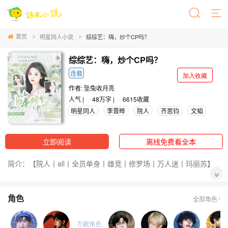
首页
明星同人小说
综综艺：嗨，炒个CP吗？
综综艺：嗨，炒个CP吗？
连载
加入收藏
作者:
坠兔收月亮
人气 |
48万字 |
6615
收藏
明星同人
李晋晔
院人
齐思钧
文韬
立即阅读
离线免费看全本
简介：【院人丨all丨全员单身丨雄竞丨修罗场丨万人迷丨玛丽苏】
当乌托邦成为白月光，当思念越来越久，当遗憾越来越多，新的世
角色
界便会产生。
全部角色
新一季阵容官宣，粉丝们简直不可置信，怒火直接达到了顶峰。