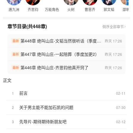
唐九洲
齐思钧
万能角色
火树
曹恩齐
郭文韬
邵明
『芒果你想死可以直说，就这么一次次挑衅我们吗？』
『元老一个个不在就算了，这都第九季了，你还加新人？』
『我真的有点儿死了，虞知言究竟是谁啊？』
章节目录(共448章)
倒序
全部章节
『笑死，一个连微博都是刚注册的纯新人』
『……谢谢，我要下楼了，不走电梯，不走楼梯，我走天台』
第448章 绝叫山庄-文韬当然很听话（季度加更3）
昨天 17:26
最新
『宁愿加个纯新人，都不愿意让老玩家回来，我真的不理解』
『这回我是真的要说再见了』
第447章 绝叫山庄-一起陪葬（季度加更2）
昨天 17:26
最新
看到预料之中的骂声一片，虞知言内心很平静。
第446章 绝叫山庄-齐思钧他真开窍了
昨天 17:26
最新
当签下那份对赌协议，决定参与录制，她就做好了一切准备。
正文
商人重利，可她重情。
前言
1
02-11
她偏要让乌托邦变回乌托邦，让他们依旧是他们。
关于男主能不能加石凯的问题
2
07-30
先导片-期待期待新朋友吧
3
02-12