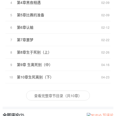
第4章黑夜相遇
4
02-09
第5章比赛的准备
5
02-09
第6章认输
6
02-12
第7章噩梦
7
02-22
第8章生于死别（上）
8
02-26
第9章 生离死别（中）
9
04-16
第10章生死离别（下）
10
04-23
查看完整章节目录（共10章）
全部评论(2)
写评论