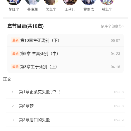
梦红尘
墨临渊
笑红尘
王秋儿
霍雨浩
镜红尘
章节目录(共10章)
倒序
全部章节
第10章生死离别（下）
05-07
最新
第9章 生离死别（中）
04-23
最新
第8章生于死别（上）
04-16
最新
正文
第1章史莱克失败了？！.
1
02-08
第2章梦
2
02-08
第3章唐门的失败
3
02-09