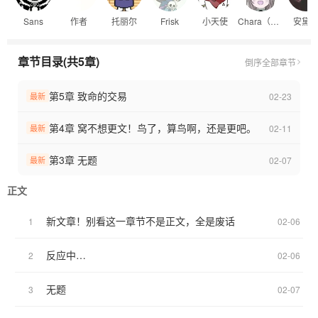
Sans
作者
托丽尔
Frisk
小天使
Chara（灵魂体）
安黛
章节目录(共5章)
倒序
全部章节
第5章 致命的交易
02-23
最新
第4章 窝不想更文！鸟了，算鸟啊，还是更吧。
02-11
最新
第3章 无题
02-07
最新
正文
新文章！别看这一章节不是正文，全是废话
1
02-06
反应中…
2
02-06
无题
3
02-07