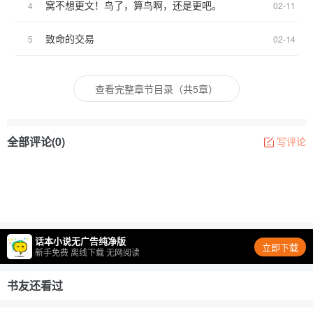
窝不想更文！鸟了，算鸟啊，还是更吧。
4
02-11
致命的交易
5
02-14
查看完整章节目录（共5章）
全部评论(0)
写评论
话本小说无广告纯净版
立即下载
新手免费 离线下载 无网阅读
书友还看过