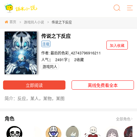
首页
游戏同人小说
传说之下反应
传说之下反应
连载
加入收藏
作者:
最后的色彩_42743796916211
人气 |
2491字 |
2
收藏
游戏同人
立即阅读
离线免费看全本
简介：反应，某人，某物，某图
角色
全部角色