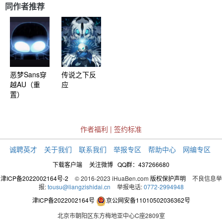
同作者推荐
恶梦Sans穿
传说之下反
越AU（重
应
置）
作者福利
|
签约标准
诚聘英才
关于我们
联系我们
举报专区
帮助中心
网编专区
下载客户端
关注微博
QQ群：437266680
津ICP备2022002164号-2
© 2016-2023 iHuaBen.com
版权保护声明
不良信息举
报:
tousu@liangzishidai.cn
举报电话:
0772-2994948
津ICP备2022002164号
京公网安备11010502036362号
北京市朝阳区东方梅地亚中心C座2809室