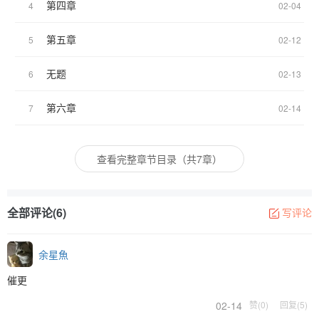
第四章
4
02-04
第五章
5
02-12
无题
6
02-13
第六章
7
02-14
查看完整章节目录（共7章）
全部评论(6)
写评论
余星魚
催更
02-14
赞(0)
回复(5)