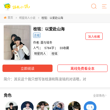
首页
明星同人小说
桂铭：以爱赴山海
桂铭：以爱赴山海
连载
加入收藏
作者:
聂与铭冬
人气 |
5784字 |
33
收藏
明星同人
桂铭
立即阅读
离线免费看全本
简介：其实这个我只想写张桂源和陈浚铭的对话嗯，对
角色
全部角色