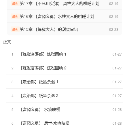
第17章 【不死川实弥】 风柱大人的哄睡计划
02-19
最新
第16章 【富冈义勇】水柱大人的哄睡计划
02-19
最新
第15章 【炼狱大人】的甜蜜审讯
02-23
最新
正文
【炼狱杏寿郎】炼狱回响 1
1
01-27
【炼狱杏寿郎】炼狱回响 2
2
01-27
【炭治郎】纸墨余温 1
3
01-27
【炭治郎】纸墨余温 2
4
01-27
【富冈义勇】 水痕映樱
5
01-28
【富冈义勇】 后世·水痕映樱
6
01-28