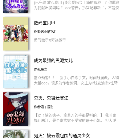
(已完结 放心食用 )谈恋爱吗会上瘾的那种​！？你愿意
为我献出灵魂吗 ？ occ警告，拆官配非新兰，不是快
新!!不喜勿进，谢谢 参加了征文比赛希望各位多多评
论收藏打卡分享，谢谢各位！ 女扮男装吸血鬼泡美
数码宝贝tri……
女，撩美男 女生帅起来 没男生什么事了(男生性格)
轮回之旅 ，紧紧牵住的手 ，寻求心灵的交汇，吹吸
作者:苏小喵TAT
的风 ，吹向了新的世界 已签约禁抄袭
勇气徽章X奇迹徽章
成为最强的黑泥女儿
作者:葵壹
雷点预警！！！新手小白练手文，时间线魔改，人物
大量ooc，很多为作者脑洞，女主为if线夏油杰x性转
五条悟的女儿，本文后期含微量五夏，雷者勿入。
第一人称“我”字流。 本文前半副本咒回亲情线（毕竟
鬼灭：鬼舞辻寒江
在女主眼里，都是爸爸“妈妈”各位叔叔阿姨年轻版）
后半副本文豪爱情线，cp双黑夹心，后期世界会融
作者:君子遐迩
合，看最强的两个爸爸如何磨刀霍霍双黑（bushi）
女主未出生时，父夏油杰已被五条悟处刑，夏油杰尸
【动了情的疯子，拿着刀的手都是抖的。】 我叫鬼
体被羂索盗走，羂索得知五条悟怀孕后以夏油杰之身
舞辻寒江，是个贵族家不受宠的瞎子小姐。 但大逆
提前暗算，怀孕8月五条悟暴毙于4月28日，尸体在
不道的是，我好像，对自己病秧子哥哥有了些不可告
一天由家入硝子紧急解刨，遗腹子出生，出生即为
人的心思。 面对这段见不得光的感情，我也只能选
鬼灭：被云霞包围的通灵少女
“六眼” 五条悟尸体火化，新“六眼”信息造泄露，家入
择找个好人家匆匆出嫁。 成亲那天。 我眨巴着突然