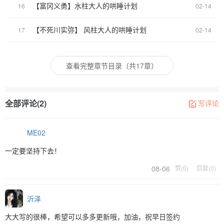
【富冈义勇】水柱大人的哄睡计划
16
02-14
【不死川实弥】 风柱大人的哄睡计划
17
02-14
查看完整章节目录（共17章）
全部评论(2)
写评论
ME02
一定要坚持下去！
08-06
赞(0)
回复(0)
沂泽
大大写的很棒，希望可以多多更新哦，加油，祝早日签约