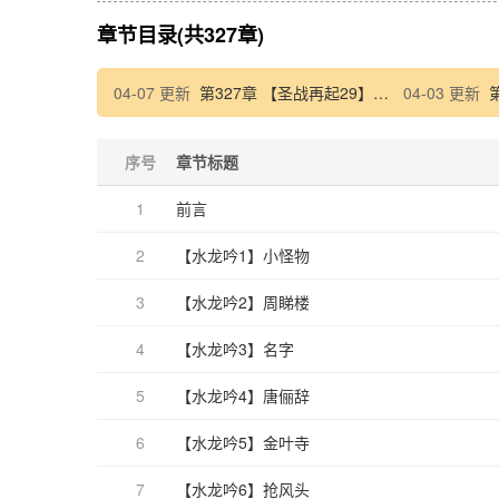
章节目录(共327章)
04-07 更新
第327章 【圣战再起29】害怕的东西
04-03 更新
序号
章节标题
1
前言
2
【水龙吟1】小怪物
3
【水龙吟2】周睇楼
4
【水龙吟3】名字
5
【水龙吟4】唐俪辞
6
【水龙吟5】金叶寺
7
【水龙吟6】抢风头