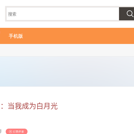
手机版
视：当我成为白月光
卿