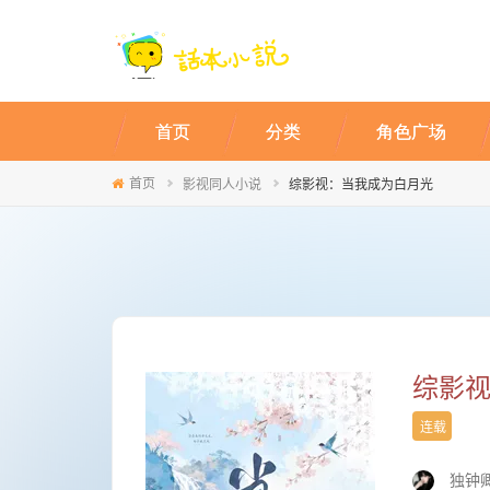
首页
分类
角色广场
首页
影视同人小说
综影视：当我成为白月光
综影
连载
独钟