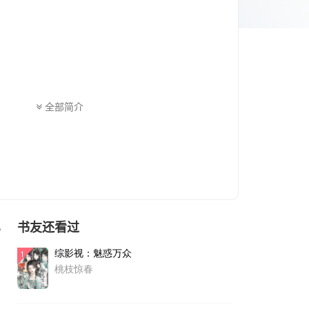
全部简介
书友还看过
色
综影视：魅惑万众
1
桃枝惊春