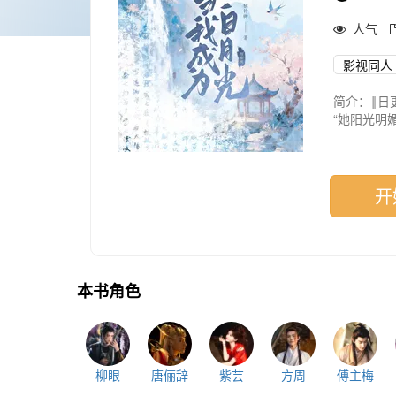
人气
影视同人
简介：‖日
“她阳光明
【检测到宿
_
【水龙吟】i
【萌学园】
开
本书角色
柳眼
唐俪辞
紫芸
方周
傅主梅