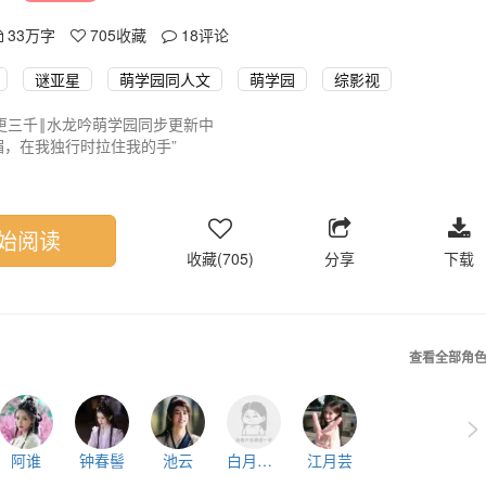
33万字
705
收藏
18
评论
谜亚星
萌学园同人文
萌学园
综影视
更三千‖水龙吟萌学园同步更新中
媚，在我独行时拉住我的手”
主，请宿主成为白月光】
ng 唐俪辞×救世神女
ing谜亚星&欧趴×守护星
始阅读
收藏(705)
分享
下载
查看全部角
>
阿谁
钟春髻
池云
白月光系统
江月芸