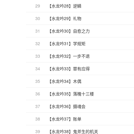
29
【水龙吟28】逆鳞
30
【水龙吟29】礼物
31
【水龙吟30】自愈之力
32
【水龙吟31】学规矩
33
【水龙吟32】一步不退
34
【水龙吟33】罪有应得
35
【水龙吟34】木偶
36
【水龙吟35】落魄十三楼
37
【水龙吟36】摄魂会
38
【水龙吟37】账单
39
【水龙吟38】鬼斧生的机关