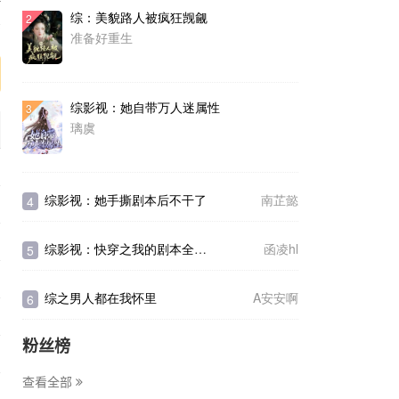
综：美貌路人被疯狂觊觎
2
序
准备好重生
综影视：她自带万人迷属性
3
璃虞
综影视：她手撕剧本后不干了
南芷懿
4
综影视：快穿之我的剧本全是HE
函凌hl
5
综之男人都在我怀里
A安安啊
6
粉丝榜
查看全部