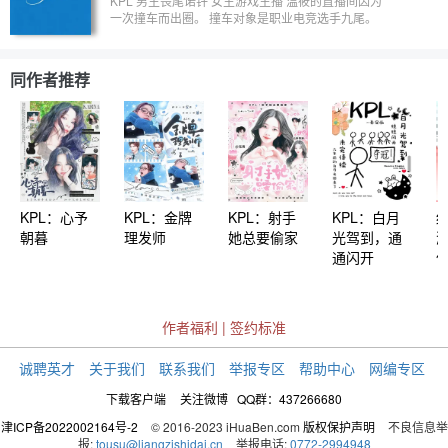
KPL 男主畏尾诺钎 女主游戏主播 温筱的直播间因为
一次撞车而出圈。 撞车对象是职业电竞选手九尾。
“不是，这虞姬没见过安琪拉吗，追着我杀啊！” 温筱
粉丝冲进直播间滑跪道歉。 温筱本人还在直播间口
嗨“不过如此。” 温筱单排撞车钎城。 “兄弟，咱俩换
同作者推荐
换分路，我是一诺。” 钎城在这边问号脸。 温筱粉丝
再次滑跪。 “诶我去，这无畏长得有点帅啊！” “姐在
三分钟内要他的所有信息。” 粉丝们整理好发来。 “他
谈过恋爱吗。” 粉丝：鸟你不要大胆开麦啊！ 无畏：
没谈过 粉丝：温筱你别说了！ 温筱：我就说！
KPL：心予
KPL：金牌
KPL：射手
KPL：白月
朝暮
理发师
她总要偷家
光驾到，通
通闪开
作者福利
|
签约标准
诚聘英才
关于我们
联系我们
举报专区
帮助中心
网编专区
下载客户端
关注微博
QQ群：437266680
津ICP备2022002164号-2
© 2016-2023 iHuaBen.com
版权保护声明
不良信息举
报:
tousu@liangzishidai.cn
举报电话:
0772-2994948