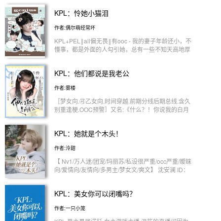
和猫猫要一直在一起，永远不分开”
KPL：怜她小猫泪
———————————— 钎城✘许安宁 “有些事只
对你，有些爱也只给你” ————————————
作者:偶尔萌经常坏
九尾✘许安宁 “我不会说很多漂亮的话，但我会用行
动告诉你，我有多钟意你” 【还有的男主就不放了，
KPL+PEL‖all偏无畏‖有ooc - 我的妻子年龄还小，不
可能会有ooc的地方，比赛会写综艺也会写，生活也
懂事，都是外面的人勾引她，总有一些不知天高地厚
有，感情线不会太快，大多细水长流，男主们和女主
的蠢货往她身边凑，我的妻子很善良很可爱，你知道
不会过早的确认关系】
吗？知道你就死定了。 - ps：能接受简介这种设定再
KPL：他们都说是我老公
看，all向，男全洁，女主是团宠，梦女文勿上升真
人，我爱写啥写啥少管。 all团宠向，大部分是暧昧
作者:雾楼
或者单箭头，今今宝宝是团宠大家都喜欢她😋 〖参
加话本杯请大家多多支持呀〗
［梦女向.🉑乙女向.时间穿越.前期分线后期总线.含久
别重逢梗.OOC预警］又名:《什么？！你说我的白月
光是你的白月光？》 季星棠只是一个普普通通的女
大学生，她只是喜欢看KPL，被黑车坑害后被时间使
KPL：她就是个木头！
者卡皮巴拉安排到各个时间线去治愈低谷期的他们。
在终于n个时间线的季星棠回到现在的时间之后：补
作者:泠甜
兑！他们怎么都认识她？不是说好记忆会抹除的吗
喂！ —— 圈地自萌.每个时间线都可以单独当成一个
【 Nv1/万人迷/团宠/玛丽苏/私设很严重/occ严重/暧昧
故事看. 时间线:2019（已完结）2020（进行中） 时
向/爱情向/友情向/多男主/梦女文/爽文】 沈安澜 ID：
间线主角:九尾（已完结）一诺（已完结）阿豆（已
岁安（King） kpl唯一女首发，全能选手。 注‼️‼️‼️‼️：
完结）清融（已完结）暖阳（进行中）
本文逆天金手指，纯纯爽文。女主全能选手，五条路
KPL：美女你可以闭嘴吗？
都会玩，且都有冠军。 女主感情“木头”。 时间线混
乱。 注：我是才关注kpl，所以游戏相关的可能不太
作者:一只小笼
清楚，很多会进行私设，宝宝们不要太计较。