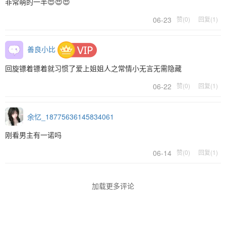
非常萌的一半😍😍😍
06-23
赞(0)
回复(1)
善良小比
回旋镖着镖着就习惯了爱上姐姐人之常情小无言无需隐藏
06-22
赞(0)
回复(1)
余忆_18775636145834061
刚看男主有一诺吗
06-14
赞(0)
回复(1)
加载更多评论