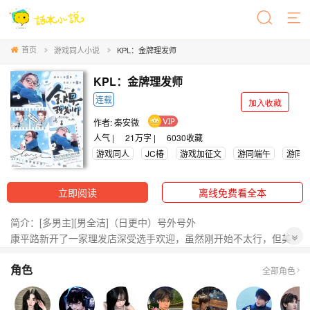
首页
游戏同人小说
KPL：金牌理发师
KPL：金牌理发师
连载
加入收藏
作者:
秦安微
人气 |
21万字 |
6030
收藏
游戏同人
JC椿
游戏加征文
游同端午
游同
立即阅读
离线免费看全本
简介：[多男主][男全洁]（日更中）号外号外
康平路新开了一家理发店深受选手欢迎，虽然刚开始不太行，但美
术生店长进修归来造福广大粉丝
角色
暖阳：我是真心觉得你剪的好看！不管是之前还是现在
全部角色
绝意：我觉得你画画比剪头好
九尾：我承认是我之前太装了，现在能不能考虑考虑我