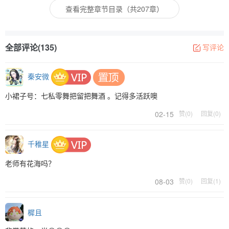
查看完整章节目录（共207章）
全部评论(135)
写评论
秦安微
小裙子号：七私零舞把留把舞酒 。记得多活跃噢
02-15
赞(0)
回复(0)
千稚星
老师有花海吗？
08-03
赞(0)
回复(1)
樨且