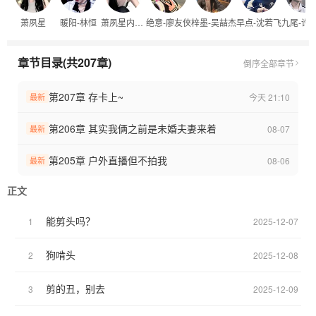
长生：我们不要做诡秘了好不好
萧夙星
暖阳-林恒
萧夙星内心os
绝意-廖友侠
梓墨-吴喆杰
早点-沈若飞
九尾-许
归期：老师！跟我在一起吧！
钎城：想跟你在你一起一辈子
无言：姐姐你太美好了
章节目录(共207章)
倒序
全部章节
…………
（多男主，想加的可以跟我说，会加）
第207章 存卡上~
今天 21:10
最新
（全员单箭头）[私设，勿上升选手]
第206章 其实我俩之前是未婚夫妻来着
08-07
最新
第205章 户外直播但不拍我
08-06
最新
正文
能剪头吗？
1
2025-12-07
狗啃头
2
2025-12-08
剪的丑，别去
3
2025-12-09