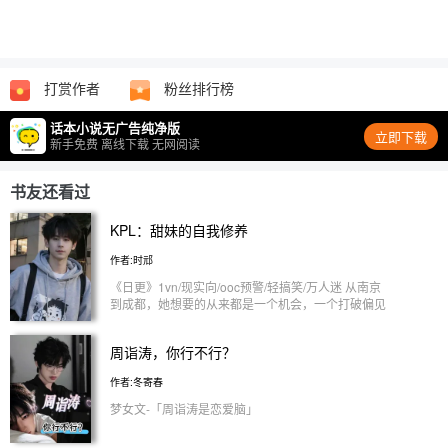
打赏作者
粉丝排行榜
话本小说无广告纯净版
立即下载
新手免费 离线下载 无网阅读
书友还看过
KPL：甜妹的自我修养
作者:时邧
《日更》1vn/现实向/ooc预警/轻搞笑/万人迷 从南京
到成都，她想要的从来都是一个机会，一个打破偏见
的机会 连冠从来都不是一个人的努力，而是团队的
荣耀，他们五人就是最配拿冠军的队伍 一诺✘许安宁
周诣涛，你行不行？
“不止一个冠军，我们以后还要拿很多个冠军，我相
信我们就是最佳搭档” ———————————— 无
作者:冬寄春
畏✘许安宁 “无论是过去现在还是未来，我们都是彼
此最强的后盾” ———————————— 钟意✘许
梦女文-「周诣涛是恋爱脑」
安宁 “我希望以后的每一年都有你，无论赛场还是生
活” ———————————— 长生✘许安宁 “鼠鼠