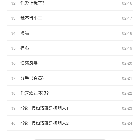
你爱上我了？
32
02-16
我不当小三
33
02-17
喂猫
34
02-18
担心
35
02-19
情感风暴
36
02-20
分手（会员）
37
02-21
你喜欢过我没？
38
02-22
if线：假如清融是机器人1
39
02-23
if线：假如清融是机器人2
40
02-24