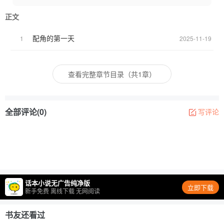
新定义存在价值。没有主角光环庇护，却意外触发多重世界隐性联
正文
结；不依附任何CP线，却因真实感与韧性悄然撬动剧情支点。当所
有叙事都在歌颂主角光芒时，她选择把配角活成不可替代的锚点
配角的第一天
1
2025-11-19
——不是陪衬，是底色；不是工具人，是自己的主角。现实向同人
小说，细腻克制，余味绵长。
查看完整章节目录（共1章）
全部评论(0)
写评论
话本小说无广告纯净版
立即下载
新手免费 离线下载 无网阅读
书友还看过