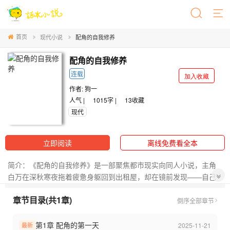
首页
现代小说
配角的自我修养
配角的自我修养
连载
加入收藏
作者:
狗一
人气 |
1015字 |
13
收藏
现代
立即阅读
离线免费看全本
简介：《配角的自我修养》是一部聚焦都市现实向同人小说，主角
白万在深秋寒夜拖着疲惫身躯回到出租屋，却在镜前发现——自己
竟成了无数故事里被忽略的配角。没有金手指，没有系统提示，只
章节目录(共1章)
有冷得刺骨的自来水、晃动的路灯与走廊尽头那一声意味不明的猫
倒序
全部章节
叫。从“配角的第一天”开始，她被迫直面被改写的人生剧本：既非重
生逆袭，也非穿书开挂，而是以清醒之躯，在他人故事的夹缝中重
第1章 配角的第一天
2025-11-21
最新