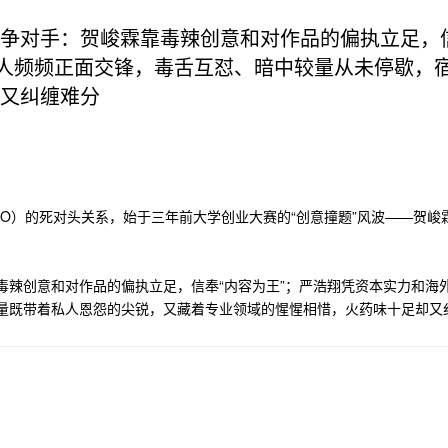
争对手：贺峻霖靠毒辣创意和对作品的偏执立足，信
两人频频正面交锋，毒舌互怼、暗中较量从未停歇，
又纠缠难分
O）的死对头关系，始于三年前大学创业大赛的“创意撞题”风波——贺
辣创意和对作品的偏执立足，信奉“内容为王”；严浩翔凭资本实力和海外
量既带着私人恩怨的尖锐，又藏着专业领域的惺惺相惜，火药味十足却又