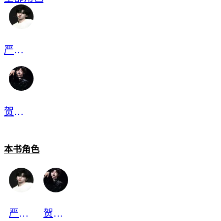
严浩翔
贺峻霖
本书角色
严浩翔
贺峻霖