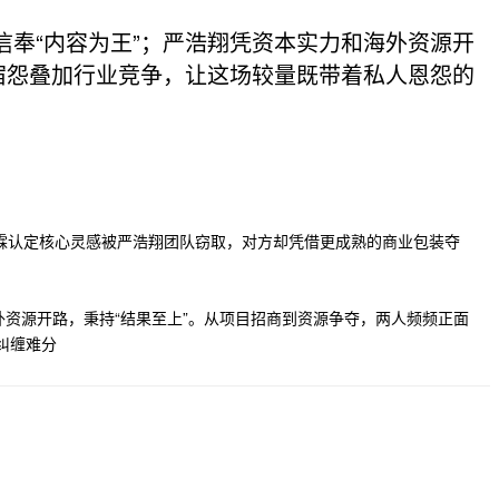
奉“内容为王”；严浩翔凭资本实力和海外资源开
宿怨叠加行业竞争，让这场较量既带着私人恩怨的
峻霖认定核心灵感被严浩翔团队窃取，对方却凭借更成熟的商业包装夺
资源开路，秉持“结果至上”。从项目招商到资源争夺，两人频频正面
纠缠难分