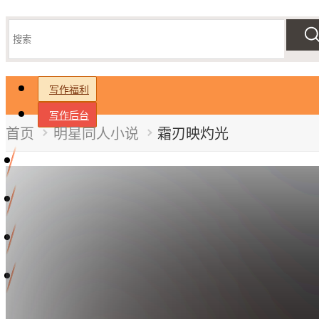
写作福利
写作后台
首页
明星同人小说
霜刃映灼光
首页
分类
角色广场
手机版