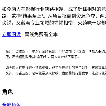
如今两人在影视行业狭路相逢，成了针锋相对的竞
路，秉持“结果至上”。从项目招商到资源争夺，
尖锐，又藏着专业领域的惺惺相惜，火药味十足却
立即阅读
离线免费看全本
简介：贺峻霖（「星途」金牌策划）与严浩翔（「燎原」创始人兼CE
冠，严浩翔则驳斥其“输不起”，两人自此结下梁子。
如今两人在影视行业狭路相逢，成了针锋相对的竞争对手：贺峻霖靠毒
交锋，毒舌互怼、暗中较量从未停歇，宿怨叠加行业竞争，让这场较
角色
全部角色