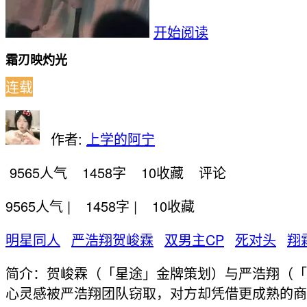
开始阅读
霜刃映灼光
连载
作者:
上学的阿宁
9565
人气
1458字
10
收藏
评论
9565
人气 |
1458字 |
10
收藏
明星同人
严浩翔贺峻霖
双男主CP
死对头
翔
简介：贺峻霖（「星途」金牌策划）与严浩翔（「
心灵感被严浩翔团队窃取，对方却凭借更成熟的商