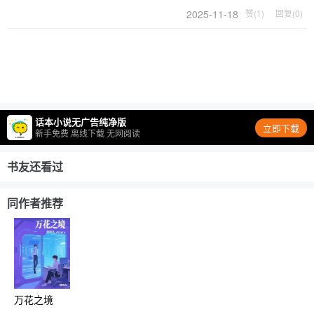
2025-11-18
赞(1)
回复(0)
话本小说无广告纯净版
立即下载
新手免费 离线下载 无网阅读
书友还看过
同作者推荐
万花之境