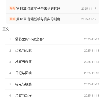
若相的诡异。
第19章 像素星子与未竟的代码
2025-11-17
最新
从最初的惊慌失措，到学着在心跳声中辨别危险、在发电机的齿轮
声里寻找生机，林夏逐渐意识到这座庄园绝非简单的“游戏场”。随着
第18章 像素残响与真实的刻度
2025-11-17
最新
一本尘封日记的出现，“穿越者”“裂痕”等字眼浮出水面，她发现自己
正文
并非首个坠入此处的异乡人，而庄园的规则背后，似乎藏着关乎所
有人命运的秘密。
雾巷里的“不速之客”
1
2025-11-13
在一次次与监管者的周旋、与同伴的相互守护中，林夏不仅要学会
齿轮与心跳
2
2025-11-13
在危机四伏的环境里活下去，更要揭开庄园的真相——是逃离这牢
笼，还是与同伴一同面对未知的宿命？浓雾深处，每个人的选择都
地窖与裂痕
3
2025-11-13
在改写着属于他们的故事。
日记与回响
4
2025-11-13
锚点与钥匙
5
2025-11-13
余雾与新程
6
2025-11-13