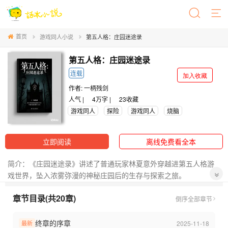
首页
游戏同人小说
第五人格：庄园迷途录
第五人格：庄园迷途录
连载
加入收藏
作者:
一柄残剑
人气 |
4万字 |
23
收藏
游戏同人
探险
游戏同人
烧脑
立即阅读
离线免费看全本
简介：《庄园迷途录》讲述了普通玩家林夏意外穿越进第五人格游
戏世界，坠入浓雾弥漫的神秘庄园后的生存与探索之旅。
章节目录(共20章)
在这里，游戏里的监管者与逃生者皆化为真实存在的个体——她遇
倒序
全部章节
上了沉默寡言却总在危急时刻挺身而出的佣兵奈布，见识了机械师
特蕾西与傀儡娃娃的默契配合，也直面过杰克雾刃的冰冷与红蝶般
终章的序章
2025-11-18
最新