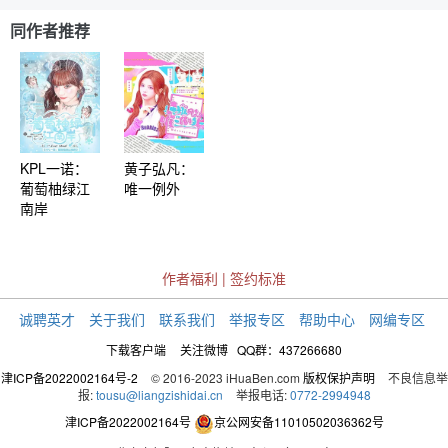
同作者推荐
KPL一诺：
黄子弘凡：
葡萄柚绿江
唯一例外
南岸
作者福利
|
签约标准
诚聘英才
关于我们
联系我们
举报专区
帮助中心
网编专区
下载客户端
关注微博
QQ群：437266680
津ICP备2022002164号-2
© 2016-2023 iHuaBen.com
版权保护声明
不良信息举
报:
tousu@liangzishidai.cn
举报电话:
0772-2994948
津ICP备2022002164号
京公网安备11010502036362号