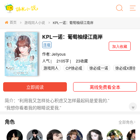
首页
游戏同人小说
KPL一诺：葡萄柚绿江南岸
KPL一诺：葡萄柚绿江南岸
连载
加入收藏
作者:
Jellyous
人气 |
2105字 |
23
收藏
游戏同人
CP徐必成
徐必成一诺
徐必成X原创
立即阅读
离线免费看全本
简介：“利用我又怎样处心积虑又怎样最起码是爱我的.”
“我想你看着我的眼睛说爱我.”
【暗恋+年下+恶人+KPL+时差+战至巅峰+PEL】
角色
1V1 上升
全部角色