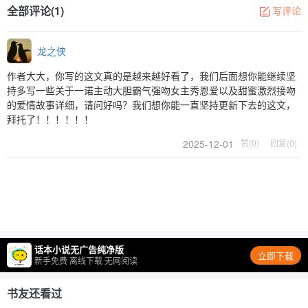
全部评论(1)
写评论
龙之侠
作者大大，你写的这文真的是越来越好看了，我们后面想你能继续坚
持多写一些关于一诺主动大胆霸气强吻女主秀恩爱以及甜蜜激烈接吻
的爱情故事详细，请问好吗？我们想你能一直坚持更新下去的这文，
拜托了！！！！！！
2025-12-01
赞(0)
回复(0)
话本小说无广告纯净版
立即下载
新手免费 离线下载 无网阅读
书友还看过