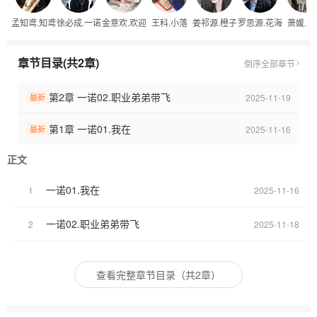
孟知鸢.知鸢
徐必成.一诺
金意欢.欢迎
王科.小落
姜祁源.橙子
罗思源.花海
萧媛.鲸
章节目录(共2章)
倒序
全部章节
第2章 一诺02.职业弟弟带飞
2025-11-19
最新
第1章 一诺01.我在
2025-11-16
最新
正文
一诺01.我在
1
2025-11-16
一诺02.职业弟弟带飞
2
2025-11-18
查看完整章节目录（共2章）