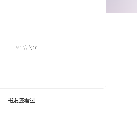
全部简介
书友还看过
色