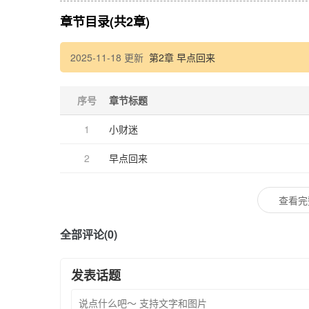
章节目录(共2章)
2025-11-18 更新
第2章 早点回来
序号
章节标题
1
小财迷
2
早点回来
查看完
全部评论(0)
发表话题