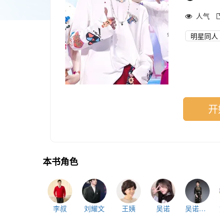
人气
明星同人
开
本书角色
李叔
刘耀文
王姨
吴诺
吴诺妈妈