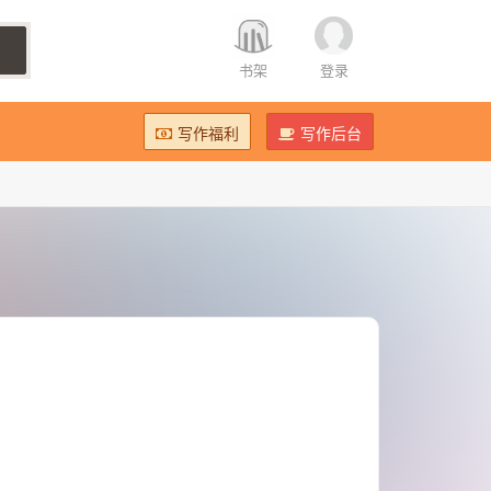
书架
登录
写作福利
写作后台