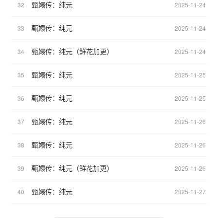
甄嬛传：纯元
32
2025-11-24
甄嬛传：纯元
33
2025-11-24
甄嬛传：纯元（鲜花加更）
34
2025-11-24
甄嬛传：纯元
35
2025-11-25
甄嬛传：纯元
36
2025-11-25
甄嬛传：纯元
37
2025-11-26
甄嬛传：纯元
38
2025-11-26
甄嬛传：纯元（鲜花加更）
39
2025-11-26
甄嬛传：纯元
40
2025-11-27