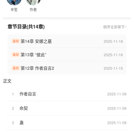
辛笙
作者
章节目录(共14章)
倒序
全部章节
第14章 安娜之墓
2025-11-18
最新
第13章 “彼此”
2025-11-16
最新
第12章 作者自言2
2025-11-15
最新
正文
作者自言
1
2025-11-09
命契
2
2025-11-09
蛊
3
2025-11-09