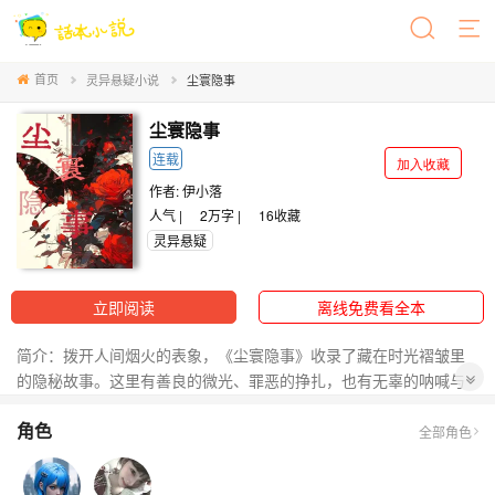
首页
灵异悬疑小说
尘寰隐事
尘寰隐事
连载
加入收藏
作者:
伊小落
人气 |
2万字 |
16
收藏
灵异悬疑
立即阅读
离线免费看全本
简介：拨开人间烟火的表象，《尘寰隐事》收录了藏在时光褶皱里
的隐秘故事。这里有善良的微光、罪恶的挣扎，也有无辜的呐喊与
笨拙的救赎，每一段隐秘都折射出人间的复杂与真实，让你在他人
角色
的悲欢里，读懂尘寰百态的真相。（每个故事前后不连贯！！！）
全部角色