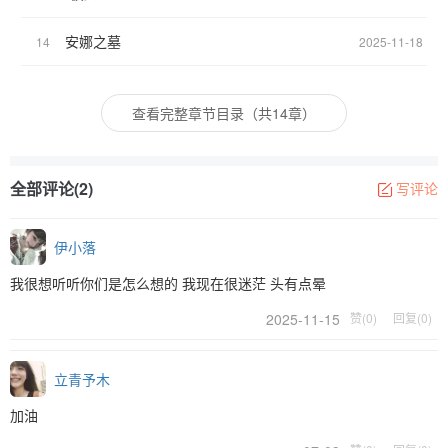
安娜之墓
14
2025-11-18
查看完整章节目录（共14章）
全部评论(2)
写评论
伊小落
我很想听听你们是怎么想的 我现在很迷茫 头有点晕
2025-11-15
赞(0)
回复(0)
立青予木
加油