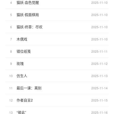
猫妖·血色觉醒
4
2025-11-10
猫妖·假面棋局
5
2025-11-10
猫妖·终章：尽欢
6
2025-11-10
木偶戏
7
2025-11-10
错位纸笺
8
2025-11-11
玫瑰
9
2025-11-12
仿生人
10
2025-11-13
最后一课：离别
11
2025-11-14
作者自言2
12
2025-11-15
“彼此”
13
2025-11-16