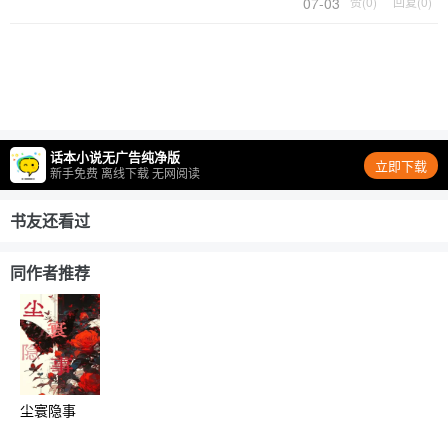
07-03
赞(0)
回复(0)
话本小说无广告纯净版
立即下载
新手免费 离线下载 无网阅读
书友还看过
同作者推荐
尘寰隐事