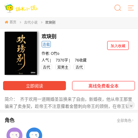
首页
古代小说
欢玦别
欢玦别
连载
加入收藏
作者:
O竹o
人气 |
7370字 |
76
收藏
古代
双男主
古代
立即阅读
离线免费看全本
简介： 齐于欢用一道赐婚圣旨换来了自由，新婚夜，他从帝王那里
骗来了卖身契，趁帝王不注意攥着金簪刺向帝王的颈侧，在帝王错
愕的目光里笑出声：“这卖身契，我用你的命来抵。”
角色
一场蓄谋已久的谋杀……以后的权力都倾向了他
全部角色