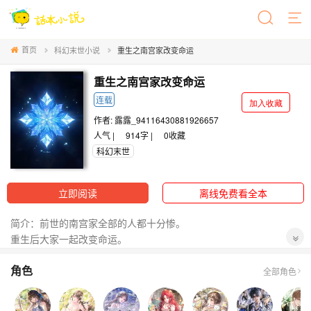
首页
科幻末世小说
重生之南宫家改变命运
重生之南宫家改变命运
连载
加入收藏
作者:
露露_94116430881926657
人气 |
914字 |
0
收藏
科幻末世
立即阅读
离线免费看全本
简介：前世的南宫家全部的人都十分惨。
重生后大家一起改变命运。
在改变命运的路上遇见了各自的命定之人。
角色
有甜的，也有苦的。我有可能会把有些人写成在一起或者是没有在
全部角色
一起默默的保护。