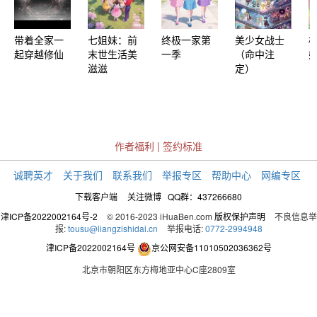
带着全家一
七姐妹：前
终极一家第
美少女战士
起穿越修仙
末世生活美
一季
（命中注
滋滋
定）
作者福利
|
签约标准
诚聘英才
关于我们
联系我们
举报专区
帮助中心
网编专区
下载客户端
关注微博
QQ群：437266680
津ICP备2022002164号-2
© 2016-2023 iHuaBen.com
版权保护声明
不良信息举
报:
tousu@liangzishidai.cn
举报电话:
0772-2994948
津ICP备2022002164号
京公网安备11010502036362号
北京市朝阳区东方梅地亚中心C座2809室