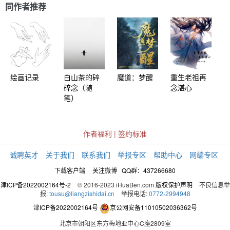
同作者推荐
绘画记录
白山茶的碎
魔道：梦醒
重生老祖再
碎念（随
念湛心
笔）
作者福利
|
签约标准
诚聘英才
关于我们
联系我们
举报专区
帮助中心
网编专区
下载客户端
关注微博
QQ群：437266680
津ICP备2022002164号-2
© 2016-2023 iHuaBen.com
版权保护声明
不良信息举
报:
tousu@liangzishidai.cn
举报电话:
0772-2994948
津ICP备2022002164号
京公网安备11010502036362号
北京市朝阳区东方梅地亚中心C座2809室