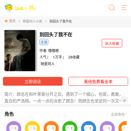
首页
明星同人小说
别回头了我不在
别回头了我不在
连载
加入收藏
作者:
橹橹穆
人气 |
1万字 |
28
收藏
明星同人
立即阅读
离线免费看全本
简介：顾念在和叶荣裴分开之后，遇到了一个细心，包容，勇敢，
直白的严浩翔，一点一点的治愈了顾念！而顾念也坚定的一次又一
次选择了严浩翔！也给参加过去的自己一个交代，别后天，我一定
角色
不在你身后！
全部角色