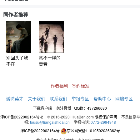
同作者推荐
别回头了我
念不一样的
不在
青春
作者福利
|
签约标准
诚聘英才
关于我们
联系我们
举报专区
帮助中心
网编专区
下载客户端
关注微博
QQ群：437266680
津ICP备2022002164号-2
© 2016-2023 iHuaBen.com
版权保护声明
不良信息举
报:
tousu@liangzishidai.cn
举报电话:
0772-2994948
津ICP备2022002164号
京公网安备11010502036362号