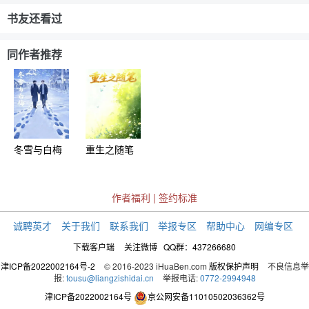
书友还看过
同作者推荐
冬雪与白梅
重生之随笔
作者福利
|
签约标准
诚聘英才
关于我们
联系我们
举报专区
帮助中心
网编专区
下载客户端
关注微博
QQ群：437266680
津ICP备2022002164号-2
© 2016-2023 iHuaBen.com
版权保护声明
不良信息举
报:
tousu@liangzishidai.cn
举报电话:
0772-2994948
津ICP备2022002164号
京公网安备11010502036362号