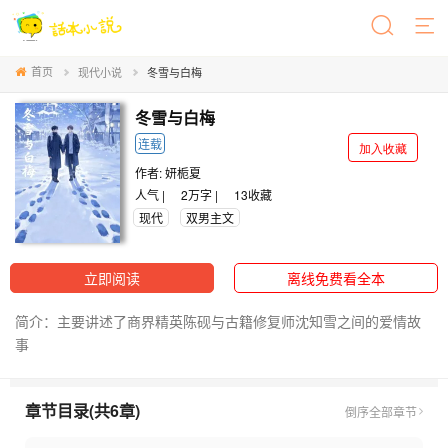
首页
现代小说
冬雪与白梅
冬雪与白梅
连载
加入收藏
作者:
妍栀夏
人气 |
2万字 |
13
收藏
现代
双男主文
立即阅读
离线免费看全本
简介：主要讲述了商界精英陈砚与古籍修复师沈知雪之间的爱情故
事
章节目录(共6章)
倒序
全部章节