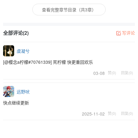
查看完整章节目录（共3章）
全部评论(2)
写评论
虞凝兮
[@樱念a柠檬#70761339] 死柠檬 快更重回欢乐
03-08
赞(0)
回复(0)
远野吠
快点继续更新
2025-11-02
赞(0)
回复(0)