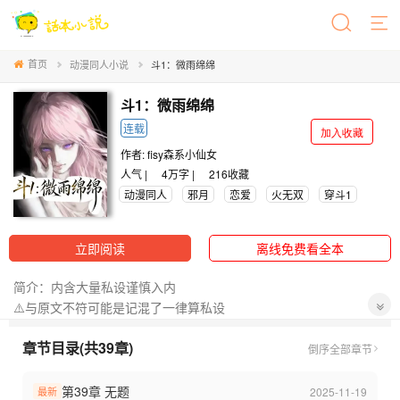
首页
动漫同人小说
斗1：微雨绵绵
斗1：微雨绵绵
连载
加入收藏
作者:
fisy森系小仙女
人气 |
4万字 |
216
收藏
动漫同人
邪月
恋爱
火无双
穿斗1
立即阅读
离线免费看全本
简介：内含大量私设谨慎入内
⚠️与原文不符可能是记混了一律算私设
⚠️私设致歉
章节目录(共39章)
⚠️ooc致歉
倒序
全部章节
⚠️之前一切
第39章 无题
2025-11-19
最新