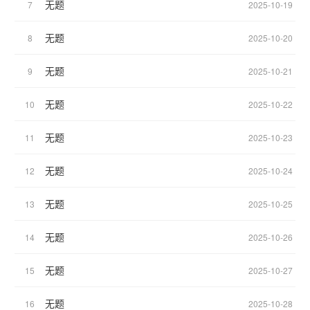
无题
7
2025-10-19
无题
8
2025-10-20
无题
9
2025-10-21
无题
10
2025-10-22
无题
11
2025-10-23
无题
12
2025-10-24
无题
13
2025-10-25
无题
14
2025-10-26
无题
15
2025-10-27
无题
16
2025-10-28