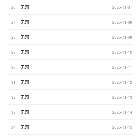
无题
26
2025-11-07
无题
27
2025-11-08
无题
28
2025-11-09
无题
29
2025-11-10
无题
30
2025-11-11
无题
31
2025-11-12
无题
32
2025-11-13
无题
33
2025-11-14
无题
34
2025-11-15