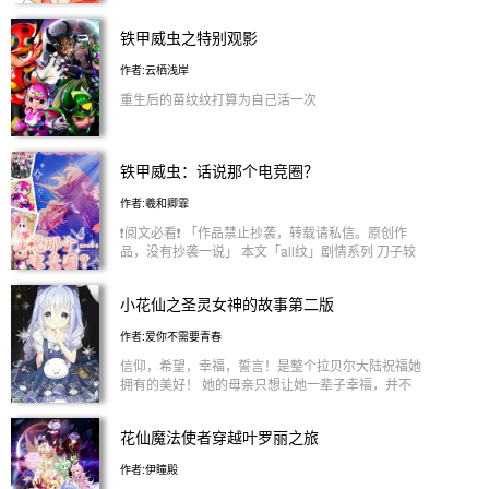
铁甲威虫之特别观影
作者:云栖浅岸
重生后的苗纹纹打算为自己活一次
铁甲威虫：话说那个电竞圈？
作者:羲和卿霏
❗阅文必看❗ 「作品禁止抄袭，转载请私信。原创作
品，没有抄袭一说」 本文「all纹」剧情系列 刀子较
少，以甜甜的日常番为主 改编自铁甲威虫之骑刃王
个人私设以及occ色彩（轻微）不喜勿入 且在官方年
小花仙之圣灵女神的故事第二版
龄基础上全员年龄➕5岁（不然未成年电竞……） 男
性身高均➕10cm，女性不变。 作品包含游戏「主」
作者:爱你不需要青春
王者荣耀/LoL「辅」第五人格（根据剧情推进可续加
新游戏） 电竞了解不多，如有错误还请指出。
信仰，希望，幸福，誓言！是整个拉贝尔大陆祝福她
拥有的美好！ 她的母亲只想让她一辈子幸福，并不
想让她做花仙守护神于是她的母亲和古老的红花樱草
精灵王请求让她做她的女儿的守护精灵王！传承她的
花仙魔法使者穿越叶罗丽之旅
能量，如果她愿意做花仙守护神，就把这份力量传递
给她………………
作者:伊瞳殿