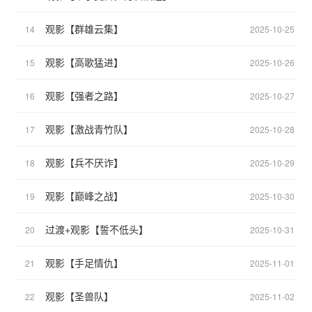
观影【群雄云集】
14
2025-10-25
观影【高歌猛进】
15
2025-10-26
观影【强者之路】
16
2025-10-27
观影【激战青竹队】
17
2025-10-28
观影【兵不厌诈】
18
2025-10-29
观影【巅峰之战】
19
2025-10-30
过渡+观影【誓不低头】
20
2025-10-31
观影【手足情仇】
21
2025-11-01
观影【圣兽队】
22
2025-11-02