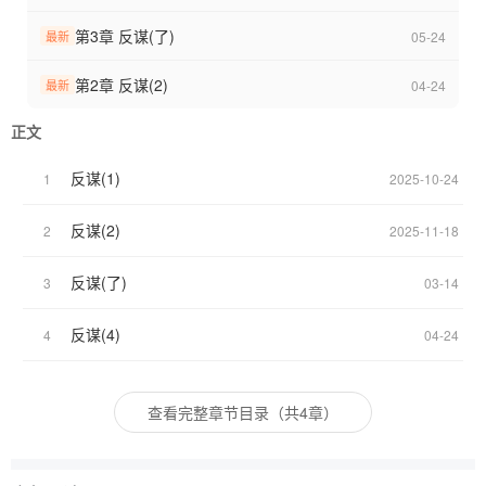
第3章 反谋(了)
05-24
最新
第2章 反谋(2)
04-24
最新
正文
反谋(1)
1
2025-10-24
反谋(2)
2
2025-11-18
反谋(了)
3
03-14
反谋(4)
4
04-24
查看完整章节目录（共4章）