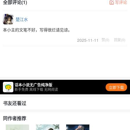
全部评论(1)
写评论
楚江水
本小主的文笔不好，写得很烂请见谅。
2025-11-11
赞(0)
回复(0)
话本小说无广告纯净版
立即下载
新手免费 离线下载 无网阅读
书友还看过
同作者推荐