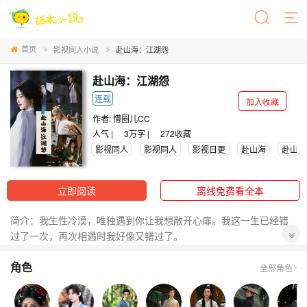
首页
影视同人小说
赴山海：江湖怨
赴山海：江湖怨
连载
加入收藏
作者:
懵圈儿CC
人气 |
3万字 |
272
收藏
影视同人
影视同人
影视日更
赴山海
赴山海
立即阅读
离线免费看全本
简介：我生性冷漠，唯独遇到你让我想敞开心扉。我这一生已经错
过了一次，再次相遇时我好像又错过了。
角色
我后悔了，后悔一次次的推开了你，一次次拒你离千里之外，你还
全部角色
能回头看我一次吗？哪怕一次也好！
柳随风