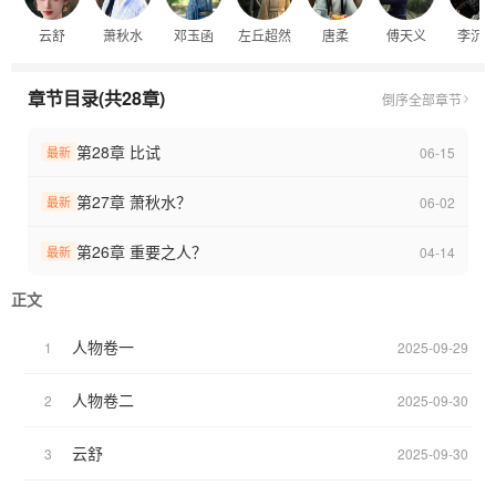
云舒
萧秋水
邓玉函
左丘超然
唐柔
傅天义
李沉
一眼万年，好像就是我对你这样的！不知从何时开始，我喜欢上你
了。可是我不知道这样的我能否住进你的心里。
章节目录(共28章)
倒序
全部章节
我这一生好像一直都在失去，重要的人一个个离我而去，我如今变
得很强大了，我可以保护你了，我也有资格去爱你了！
第28章 比试
06-15
最新
萧秋水
第27章 萧秋水？
06-02
最新
我这一生，人人看我无情，我确是无情。可我的情只能属于舒儿，
师父我好像不能护你一辈子了。
第26章 重要之人？
04-14
最新
失而复得，我多想告诉你我的心意。但我知道你的心里可以有任何
正文
人，却唯独不可能只留一个位置给我！
李沉舟
人物卷一
1
2025-09-29
人物卷二
2
2025-09-30
云舒
3
2025-09-30