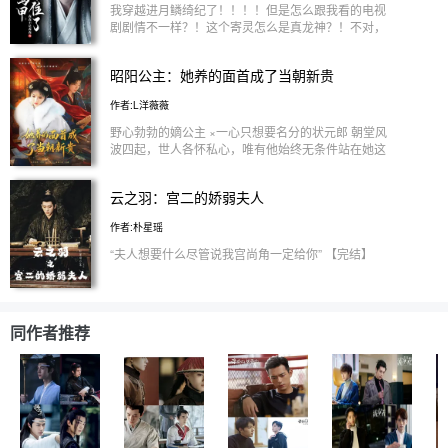
“姐姐就这般喜欢他？是我哪里做得不够好吗。” 吃醋
我穿越进月鳞绮纪了！！！！但是怎么跟我看的电视
到极点时，司徒岭:“姐姐，乖一点，听话，春宵一刻
剧剧情不一样？！这个寄灵怎么是真龙神？！不对，
值千金。” 停停停！说好的粘人绿茶小狗呢！救命，
寄灵、蛮满、螭吻、寂飡怎么都是同一个人？！！你
明澜感觉自己入了虎穴！ 2025.10.11执笔
掉马了知道吗？！ 完蛋了，穿进平行世界的月鳞绮
昭阳公主：她养的面首成了当朝新贵
2025.10.22签约 2026.6.15完结
纪，还被龙神大人抓住了，那就只好留在他身边喽
^O^
作者:L洋薇薇
野心勃勃的嫡公主 ×一心只想要名分的状元郎 朝堂风
波四起，世人各怀私心，唯有他始终无条件站在她这
边。 她执权为刀，扫清朝野祸乱，一步步踏上九五
之尊的帝位。 「权柄这东西，握紧了是刀，握松了
云之羽：宫二的娇弱夫人
是灰。我既然攥住了，就没打算松开，直到这把刀割
尽朝堂最后一颗毒瘤。」 【原创恋爱剧情｜原创女
作者:朴星瑶
主｜男主只有一个｜拆原官配｜沈孝 × 李清也 × 林渡
之 ｜李宏毅&田曦薇&敖瑞鹏】 “不过一夜露水情缘，
“夫人想要什么尽管说我宫尚角一定给你” 【完结】
你竟记到如今？” “是又如何？公主，从这一刻起，我
们早已同乘一舟，休戚与共。” “只要寒门有路可走，
百姓安居乐业，臣辅佐谁本就无妨。” “沈孝，往后 便
与我共筑这万里盛世。”
同作者推荐