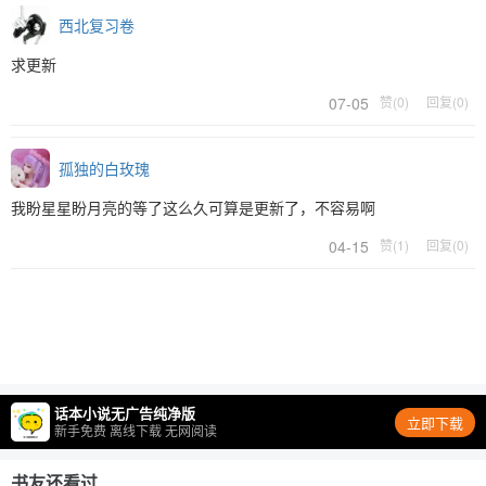
西北复习卷
求更新
07-05
赞(0)
回复(0)
孤独的白玫瑰
我盼星星盼月亮的等了这么久可算是更新了，不容易啊
04-15
赞(1)
回复(0)
话本小说无广告纯净版
立即下载
新手免费 离线下载 无网阅读
书友还看过