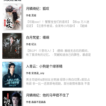
月鳞绮纪：狐叹
作者:芙缇
【可能ooc！！蟹蟹宝宝们的喜欢】 【拆cp 万人迷
设定】 【注意作者说，会发布小内容‼️】 - 【姐妹
线】 新月诞世，朔晦双生 天定宿命，一为明棋，二
为暗棋 逆命焚身，以血破局？ 撕碎魂魄，任其夺舍
白月梵星：缠绵
重生？ 三狐同命，共赴一场月烬天荒。 - 【感情
线/all/无固定男主/不洁】 -武拾光 逆命破局，舍身守
作者:杞沅
世 偶然闯入的初见，萌芽初长的心动 -寄灵（龙神）
以魂为契，以爱为凭 一眼定终身的奔赴，逆天改命
【拆CP！介意勿入！】 -缠绵- 触碰无念石的瞬间，
的相守 龙神之体，高岭之花为爱甘作下位者 -历劫 刀
有了莫须有的记忆。 - 梵樾知道自己的脾性，暴虐是
光为誓，以爱为盟 不期而遇的初见，刻骨铭心的情
他的本性，贪恋也是他的本性，可唯独恻隐之心只对
深 -柳为雪 她的出现似命中注定，带着些许熟悉 留下
她。 -
入青云：小狗是个绿茶精
的泪，是沉入水中浮出的伐木 -白泽 受托守护，日久
情深 朝夕相伴渐生情愫，从恪守承诺到倾心相待 -源
作者:安逸涵_July
无获 前世今生，执着贪念 望着她的眼神中，总是带
着熊熊燃烧的贪欲 -旱魃 故人之资，爱意升起 选择释
男主司徒岭&原创女主明澜 绿茶小狗白切黑+疯狂占
怀是最好的归宿
有欲 非一比一还原原电视剧，部分剧情有篡改 不喜
绕道不喜绕道不喜绕道！ 一次偶然的机会，明澜对
司徒岭的一次举手之劳竟让司徒岭惦念至今，从小便
月鳞绮纪：他的马甲捂不住了
将明澜挂在心上。 作为粘人小狗，司徒岭秉持着明
澜在哪他在哪的信念，跟着来到了极星渊。 受到欺
作者:森森不是森森
负时，司徒岭:“姐姐，好疼。” 遇到情敌时，司徒岭: