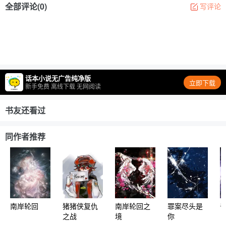
全部评论(0)
写评论
话本小说无广告纯净版
立即下载
新手免费 离线下载 无网阅读
书友还看过
同作者推荐
南岸轮回
猪猪侠复仇
南岸轮回之
罪案尽头是
之战
境
你