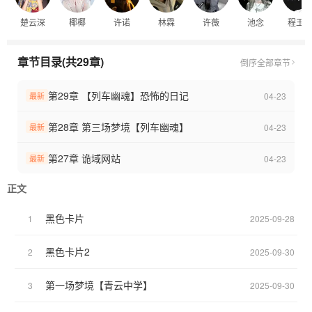
困于规则森严的死亡校园。随着【石门村】镇魇塔、【列车幽魂】
楚云深
椰椰
许诺
林霖
许薇
池念
程玉
恐怖日记等梦境接连展开，现实与幻境边界崩塌，林霖发现每场噩
梦都精准复刻自己遗忘的创伤碎片。当诡域网站悄然浮现，黑色卡
片编号不断跳动，他必须直面当年未解的真相：那些笑着的鬼，究
章节目录(共29章)
倒序
全部章节
竟是谁？
第29章 【列车幽魂】恐怖的日记
04-23
最新
第28章 第三场梦境【列车幽魂】
04-23
最新
第27章 诡域网站
04-23
最新
正文
黑色卡片
1
2025-09-28
黑色卡片2
2
2025-09-30
第一场梦境【青云中学】
3
2025-09-30