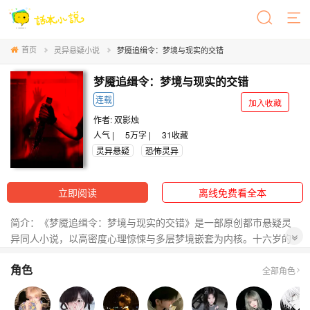
首页
灵异悬疑小说
梦魇追缉令：梦境与现实的交错
梦魇追缉令：梦境与现实的交错
连载
加入收藏
作者:
双影烛
人气 |
5万字 |
31
收藏
灵异悬疑
恐怖灵异
立即阅读
离线免费看全本
简介：《梦魇追缉令：梦境与现实的交错》是一部原创都市悬疑灵
异同人小说，以高密度心理惊悚与多层梦境嵌套为内核。十六岁的
林霖，星光孤儿院灭门惨案唯一目击证人，被确诊为精神分裂症，
角色
囚于市第六精神病院三年。出院后，他以东海大学新生身份重返岚
全部角色
江区，却在开学夜拾到一张血字黑卡——“欢迎来到梦境诡域”。随即
坠入首场梦境【青云中学】，与椰椰、楚云深、江羽繁等十二人被