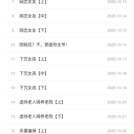
网恋女友【上】
7
2025-10-13
网恋女友【中】
8
2025-10-14
网恋女友【下】
9
2025-10-15
阴桃花？不，那是你太爷！
10
2025-10-16
下咒女孩【上】
11
2025-10-17
下咒女孩【中】
12
2025-10-18
下咒女孩【下】
13
2025-10-19
虐待老人得养老院【上】
14
2025-10-20
虐待老人得养老院【下】
15
2025-10-21
杀妻骗保【上】
16
2025-10-22