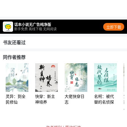
话本小说无广告纯净版
立即下载
新手免费 离线下载 无网阅读
书友还看过
同作者推荐
灵异：到全
快穿：新主
大佬快穿日
名柯：被代
民修仙
神培养
志
替的名侦探