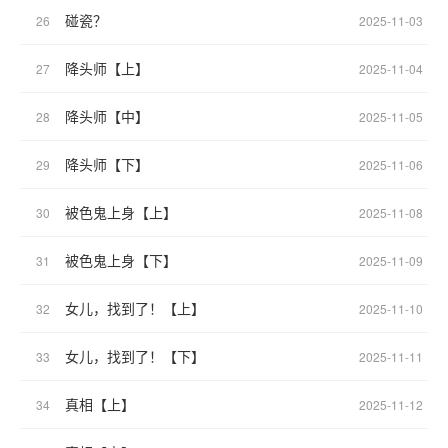
碰瓷？
26
2025-11-03
降头师【上】
27
2025-11-04
降头师【中】
28
2025-11-05
降头师【下】
29
2025-11-06
被色鬼上身【上】
30
2025-11-08
被色鬼上身【下】
31
2025-11-09
女儿，找到了！【上】
32
2025-11-10
女儿，找到了！【下】
33
2025-11-11
真相【上】
34
2025-11-12