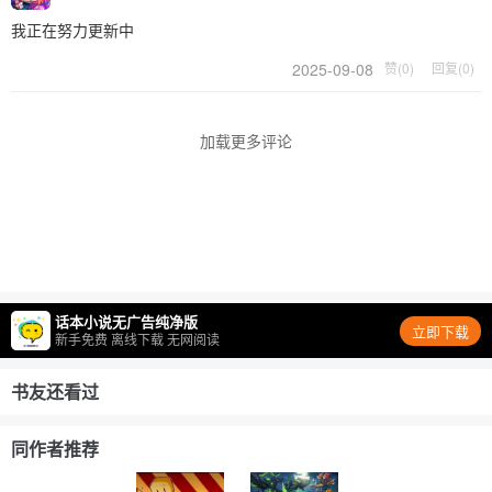
我正在努力更新中
2025-09-08
赞(0)
回复(0)
加载更多评论
话本小说无广告纯净版
立即下载
新手免费 离线下载 无网阅读
书友还看过
同作者推荐