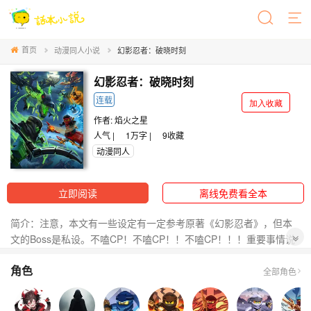
首页
动漫同人小说
幻影忍者：破晓时刻
幻影忍者：破晓时刻
连载
加入收藏
作者:
焰火之星
人气 |
1万字 |
9
收藏
动漫同人
立即阅读
离线免费看全本
简介：注意，本文有一些设定有一定参考原著《幻影忍者》，但本
文的Boss是私设。不嗑CP！不嗑CP！！不嗑CP！！！重要事情说
三遍，喜欢嗑CP的可以划走了，没有床上内容可放心使用。本文会
角色
有黑化、重伤等情节，番外可能以后会考虑，但会有小剧场。不定
全部角色
时更新，希望你能喜欢。
（别问我为什么是这个封面，问就是没别的了）