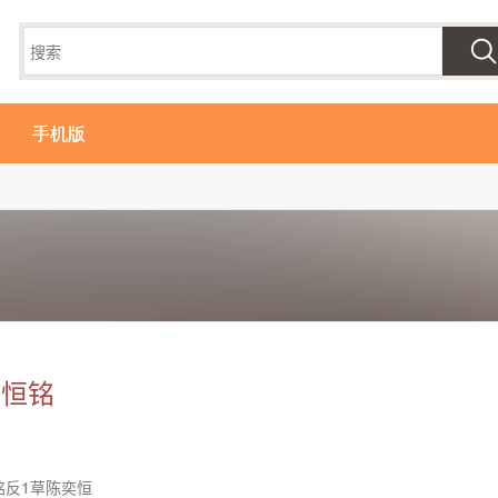
手机版
：恒铭
铭反1草陈奕恒