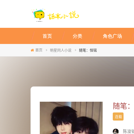
首页
分类
角色广场
首页
明星同人小说
随笔：恒铭
随笔
连载
陈浚