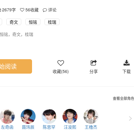
2679字
56
收藏
评论
奇文
恒铭
桂瑞
恒铭，奇文，桂瑞
始阅读
收藏(56)
分享
下载
查看全部角
>
左奇函
聂玮辰
陈思罕
汪浚熙
王橹杰