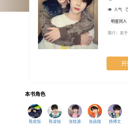
人气
明星同人
简介：关于
开
本书角色
陈奕恒
陈浚铭
张桂源
张函瑞
杨博文