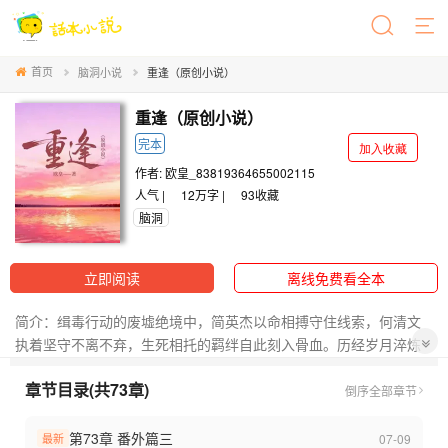
首页
脑洞小说
重逢（原创小说）
重逢（原创小说）
完本
加入收藏
作者:
欧皇_83819364655002115
人气 |
12万字 |
93
收藏
脑洞
立即阅读
离线免费看全本
简介：缉毒行动的废墟绝境中，简英杰以命相搏守住线索，何清文
执着坚守不离不弃，生死相托的羁绊自此刻入骨血。历经岁月淬炼
与初心坚守，二人分别肩负市公安局局长与刑侦支队副支队长之
章节目录(共73章)
责，从前线并肩抗险到朝堂同心履职，以一身藏蓝赴滚烫使命，用
倒序
全部章节
热血赤诚护万家烟火，在守护正义与安宁的路上，以一生坚守铸就
警魂荣光。
第73章 番外篇三
07-09
最新