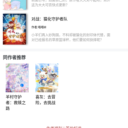
这为大大可否快点更新？
对战：猫化守护者队
作者:嗒嗒M
小羊们再入妙狗国，不料却被猫化的封印体代替，面
对已经报名的草原篮球杯，他们要如何抉择呢？
同作者推荐
羊村守护
喜灰：去冒
者：救赎之
险，去挑战
路