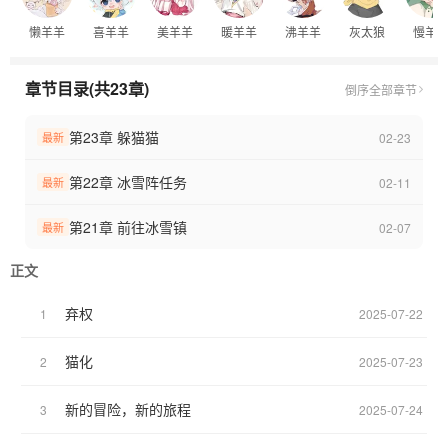
ooc预警/全员半拟人/除官配无cp
懒羊羊
喜羊羊
美羊羊
暖羊羊
沸羊羊
灰太狼
慢羊
章节目录(共23章)
倒序
全部章节
第23章 躲猫猫
02-23
最新
第22章 冰雪阵任务
02-11
最新
第21章 前往冰雪镇
02-07
最新
正文
弃权
1
2025-07-22
猫化
2
2025-07-23
新的冒险，新的旅程
3
2025-07-24