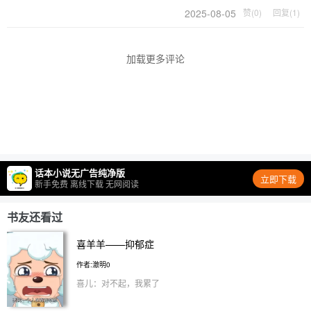
2025-08-05
赞(0)
回复(1)
加载更多评论
话本小说无广告纯净版
立即下载
新手免费 离线下载 无网阅读
书友还看过
喜羊羊——抑郁症
作者:澈明0
喜儿：对不起，我累了