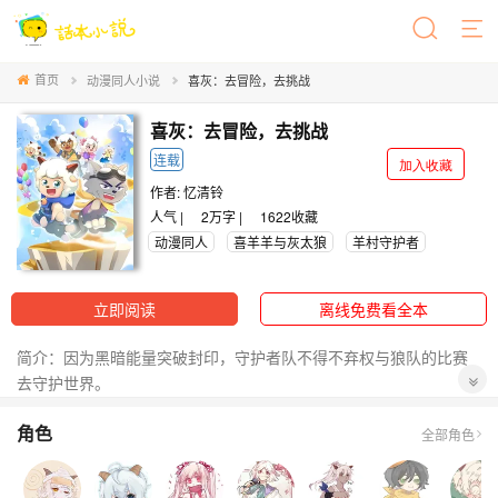
首页
动漫同人小说
喜灰：去冒险，去挑战
喜灰：去冒险，去挑战
连载
加入收藏
作者:
忆清铃
人气 |
2万字 |
1622
收藏
动漫同人
喜羊羊与灰太狼
羊村守护者
立即阅读
离线免费看全本
简介：因为黑暗能量突破封印，守护者队不得不弃权与狼队的比赛
去守护世界。
五年后，他们伤痕累累的回来，却又为了守护草原的大家参加了一
角色
档综艺，却发现这五年来人们都忘记了他们，还有了一群冒充
全部角色
者……