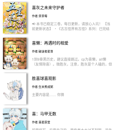
喜灰之未来守护者
作者:茶茶莓
📢 本书已稳定三卷，每日更新，请放心入坑！ 【当
前更新状态】 ・《古古怪界有古怪》系列：已完结
（温馨提醒：该系列留白较多，结局开放式，建议搭
配“古古怪界”第一卷阅读，风味更佳） ・《破界山海
喜懒：再遇时的相爱
诀》系列：双卷同步连载中，每日至少一更，每章
1000+字，品质稳定有保证！ 【两卷区别，一看就
作者:破谜者星荨
懂】 🔸 第二卷·观影体（喜羊羊视角） → 以羊村伙
伴们的视角重温故事，弥补原剧所有遗憾，温暖治
1到9章黑历史，建议直接跳过。cp为喜懒，all懒
愈，专治“刀子后遗症”。 → 适合喜欢观影体、怕虐的
（友情除喜）。微胜灰，注意，胜灰是个人磕的，但
宝贝们放心追，更新稳定！ 🔸 第三卷·山海界视角
知道磕的人很少，所以不明显。私设：红太狼是灰太
（山明等人主场） → 聚焦山海界原住民，填补那段
狼的姐姐，小灰灰是他们收养的弟弟！！！
胜喜球喜观影
无人知晓的过去。 → 特别注意：因蝴蝶效应影响，
为避免角色OOC（人设崩塌），本卷不会让山明等
作者:生米煮成粥
人穿越到羊村时间线，剧情更注重合理性与人物内核
的还原。 【阅读建议】 三卷剧情完全独立，可按兴
主要内容是…… 你猜
趣跳卷选读，无需从头啃起。想快速了解每卷题材，
请看置顶评论区「系列介绍」，选择你最爱的方向直
接开冲！ 【加更机制】 想催更？详见第一卷尾声说
明，大家的热情就是我爆更的动力💪 每天稳定输
喜：马甲无数
出，每章诚意满满，期待与你在这个世界里相遇～
作者:喜星辰莹
前面仿写，后面自己的，原作者大大对不起呀，另外