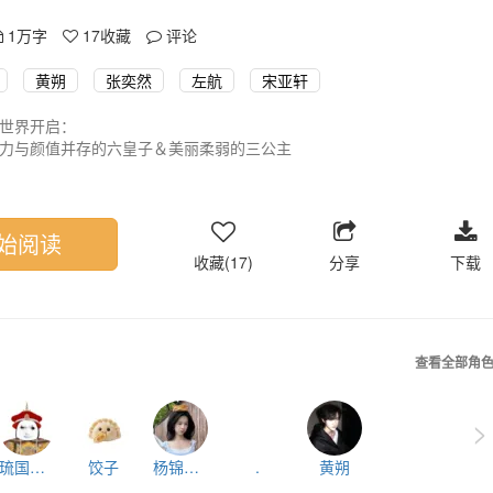
1万字
17
收藏
评论
黄朔
张奕然
左航
宋亚轩
世界开启：
力与颜值并存的六皇子＆美丽柔弱的三公主
始阅读
收藏(17)
分享
下载
查看全部角
>
琉国皇帝
饺子
杨锦姝os
.
黄朔