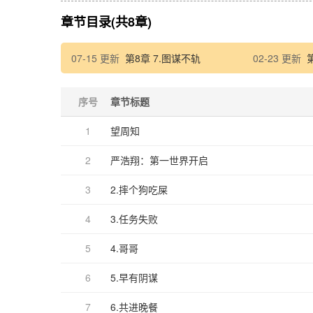
章节目录(共8章)
07-15 更新
第8章 7.图谋不轨
02-23 更新
序号
章节标题
1
望周知
2
严浩翔：第一世界开启
3
2.摔个狗吃屎
4
3.任务失败
5
4.哥哥
6
5.早有阴谋
7
6.共进晚餐