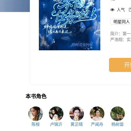
人气
明星同人
简介：第一
严浩翔：实
开
本书角色
陈桉
卢锦沂
黄芷晴
严闻舟
杨树苗