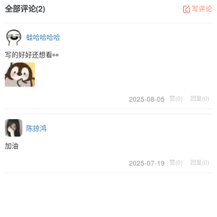
全部评论(2)
写评论
蛙哈哈哈哈
写的好好还想看👀
2025-08-05
赞(0)
回复(0)
陈掠鸿
加油
2025-07-19
赞(0)
回复(0)