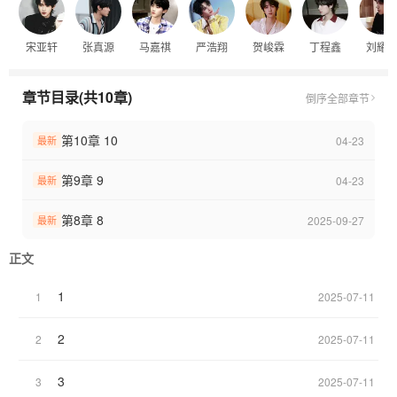
宋亚轩
张真源
马嘉祺
严浩翔
贺峻霖
丁程鑫
刘耀
章节目录(共10章)
倒序
全部章节
第10章 10
04-23
最新
第9章 9
04-23
最新
第8章 8
2025-09-27
最新
正文
1
1
2025-07-11
2
2
2025-07-11
3
3
2025-07-11