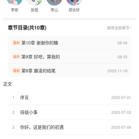
李依
张煜
李山
郑合轩
章节目录(共10章)
倒序
全部章节
第10章 谢谢你的糖
08-06
最新
第9章 好吧，算我的
08-05
最新
第8章 霸凌的结尾
2025-11-18
最新
正文
序言
1
2025-07-01
班级小事
2
2025-07-03
你好，这是我们的初遇
3
2025-07-04