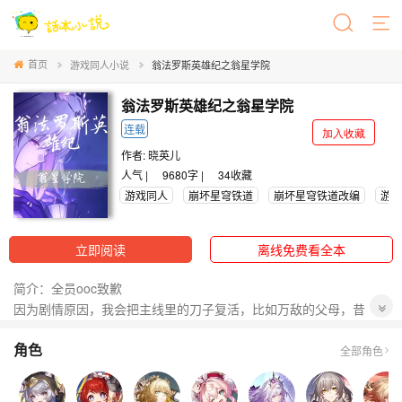
首页
游戏同人小说
翁法罗斯英雄纪之翁星学院
翁法罗斯英雄纪之翁星学院
连载
加入收藏
作者:
晓英儿
人气 |
9680字 |
34
收藏
游戏同人
崩坏星穹铁道
崩坏星穹铁道改编
游戏
立即阅读
离线免费看全本
简介：全员ooc致歉
因为剧情原因，我会把主线里的刀子复活，比如万敌的父母，昔
涟，缇安
角色
主角赛飞儿，风堇，遐蝶
全部角色
赛飞儿阿格莱雅母女向
一千年前，翁法罗斯的人们曾经在十二位贤明的泰坦们的领导下战