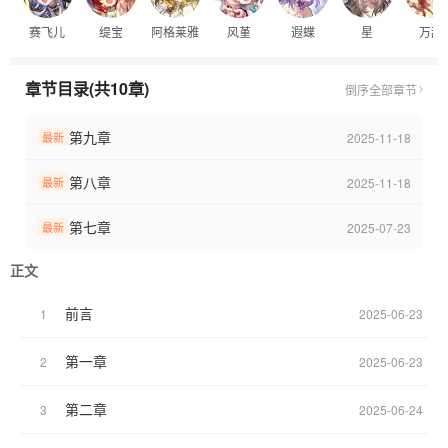
胜了不可战胜的敌人——黑潮，人们在神明们的庇护下安居乐业。
赛飞儿
缇宝
阿格莱雅
风堇
遐蝶
星
万敌
但黑潮并非完全抹除，战胜黑潮的任务降临在了几名年轻的“黄金裔”
身上，他们是否能战胜黑潮……
章节目录(共10章)
倒序
全部章节
第九章
2025-11-18
最新
第八章
2025-11-18
最新
第七章
2025-07-23
最新
正文
前言
1
2025-06-23
第一章
2
2025-06-23
第二章
3
2025-06-24