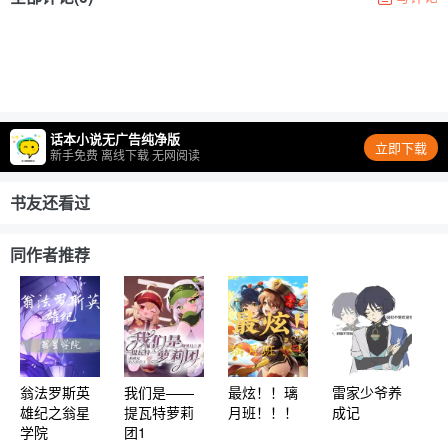
话本小说无广告纯净版
立即下载
新手免费 离线下载 无网阅读
书友还看过
同作者推荐
翁法罗斯英
我们是——
最炫！！璃
雷家少爷养
雄纪之翁星
提瓦特萝莉
月班！！！
成记
学院
团1