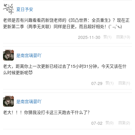
夏日予安
老师是否有兴趣看看药新饶老师的《凹凸世界：全员重生》？现在正
更新第二季（两季无关联）同样是日更，而且超好相处！(¯﹃¯ԅ)
2025-11-30
赞(1)
回复(13)
是南宫璃晏吖
老大，距离你上一次更新已经过去了15小时31分钟，今天又该在什
么时候更新呢😈
07-29
赞(1)
回复(1)
是南宫璃晏吖
老大！！！你猜我没打卡这三天跑去干什么了？
07-02
赞(0)
回复(2)