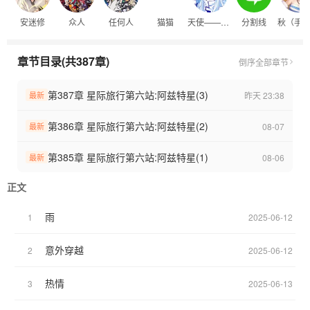
大赛线 68-303(已完结)
安迷修
众人
任何人
猫猫
天使——小梦
分割线
秋（手
宇宙旅行线(连载中)
番外
武拟(已完结)
章节目录(共387章)
倒序
全部章节
影子(已完结)
小梦的“突击检查”(已完结)
第387章 星际旅行第六站:阿兹特星(3)
昨天 23:38
最新
新世界里那些令人头大的事啊(连载中)
多个世界的安安碰撞大会(未开启)
第386章 星际旅行第六站:阿兹特星(2)
08-07
最新
安安的RPG之旅(未开启)
正文番外
第385章 星际旅行第六站:阿兹特星(1)
08-06
最新
雷皇陛下的一篇传记(未开启)
长生者记录(未开启)
正文
雨
1
2025-06-12
意外穿越
2
2025-06-12
热情
3
2025-06-13