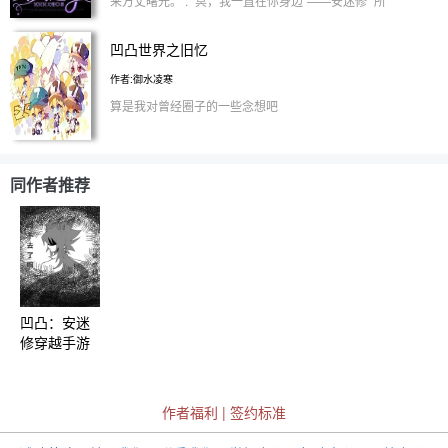
来万丈曙光。 . “冥，我一直在你身边”——安迷修 “所
以你不会抛弃我吧，不然就把你关起来哦~”——黑泽
冥 ☆男主正太，本书黑暗风 ☆本文团宠/1v1双男主/
凹凸世界之旧忆
不喜者勿入/勿喷！ ☆不建议开主角模式！ 本书发布
于2021/11/19 本书签约于2022/02/08 本书完结于
作者:御水凌寒
2022/04/09
算是我对曾经圈子的一些念想吧
同作者推荐
凹凸：安迷
修穿越手游
作者福利
|
签约标准