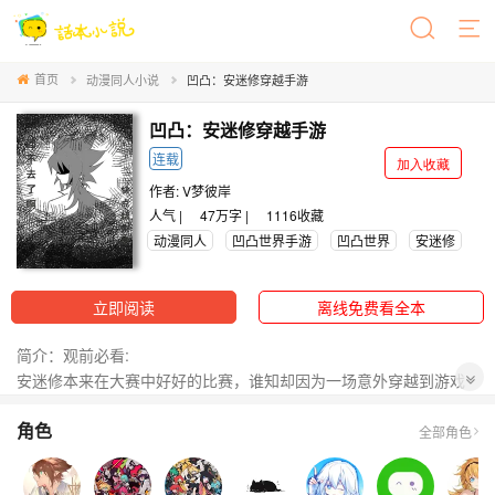
首页
动漫同人小说
凹凸：安迷修穿越手游
凹凸：安迷修穿越手游
连载
加入收藏
作者:
V梦彼岸
人气 |
47万字 |
1116
收藏
动漫同人
凹凸世界手游
凹凸世界
安迷修
立即阅读
离线免费看全本
简介：观前必看:
安迷修本来在大赛中好好的比赛，谁知却因为一场意外穿越到游戏
中。离开游戏后的他，又要如何阻止世界的毁灭？
角色
老福特别名《【凹凸/安迷修】穿越回来居然还要强迫我成神》
全部角色
作品进度:
穿越线 1-67(已完结)