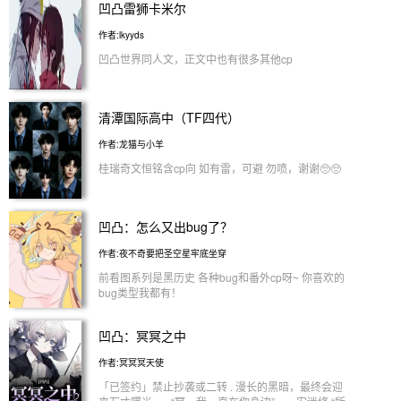
凹凸雷狮卡米尔
作者:lkyyds
凹凸世界同人文，正文中也有很多其他cp
清潭国际高中（TF四代）
作者:龙猫与小羊
桂瑞奇文恒铭含cp向 如有雷，可避 勿喷，谢谢🥺🥺
凹凸：怎么又出bug了？
作者:夜不奇要把圣空星牢底坐穿
前看图系列是黑历史 各种bug和番外cp呀~ 你喜欢的
bug类型我都有！
凹凸：冥冥之中
作者:冥冥冥天使
「已签约」禁止抄袭或二转 . 漫长的黑暗，最终会迎