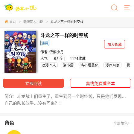
首页
动漫同人小说
斗龙之不一样的时空线
斗龙之不一样的时空线
连载
加入收藏
作者:
依依小月
人气 |
6万字 |
1174
收藏
动漫同人
洛小熠
洛小熠黑化
漫同月更
暑期
立即阅读
离线免费看全本
简介：斗龙战士们重生了，重生到另一个时空线，只是他们发现…
自己的队长似乎…没有回来？！
角色
全部角色