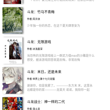
能把好感度提高呢
斗龙：竹马不青梅
作者:风泠泱
少年独一份的热恋，在这个夏天肆意妄为
斗龙：无限游戏
作者:冰浅墨深
当恐怖的无限游戏碰上一群武力值max的沙雕是什么
感受，据该游戏回答就是后悔，非常后悔
斗龙：末日，还是未来
作者:世界上第十七只龙猫
谢谢你，但是我累了。————东方末 末，这里永
远都是你的家————龙昊天 诺诺，我陪你一起
————蓝天画 画，你太傻了…但谢谢———百诺
我爱你，凯风————洛小熠 我也是，小熠
斗龙战士：神一样的二代
————凯风
作者:洛斗龙