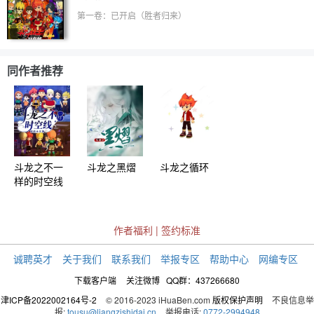
第一卷：已开启（胜者归来）
同作者推荐
斗龙之不一
斗龙之黑熠
斗龙之循环
样的时空线
作者福利
|
签约标准
诚聘英才
关于我们
联系我们
举报专区
帮助中心
网编专区
下载客户端
关注微博
QQ群：437266680
津ICP备2022002164号-2
© 2016-2023 iHuaBen.com
版权保护声明
不良信息举
报:
tousu@liangzishidai.cn
举报电话:
0772-2994948