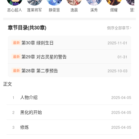
恶心超人
蓬莱将军
静雯慧
逸晨
溪秀
熠耀
慧玲
章节目录(共30章)
倒序
全部章节
第30章 绿刹生日
2025-11-01
最新
第29章 对古灵星的警告
01-31
最新
第28章 第二季预告
2025-10-03
最新
正文
人物介绍
1
2025-04-05
黑化的开始
2
2025-04-05
修炼
3
2025-04-05