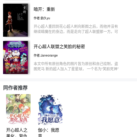
暗开：重新
作者:韵久yu
开心超人重回到花心超人刺向斯图之后，而他并没有
继续暗魔在的身边，而是走向了超人联盟那一方。可
是在不久之后失踪了……（已写完放心甘用）
开心超人联盟之笑脸的秘密
作者:Janeorange
本文中所有原创角色的图片皆为原创和自己绘制，盗
图死马 新的超人加入了星星球， 一个名为“笑脸死神”
的组织正在策划一个巨大的阴谋…… 超人们该如何
面对…… 我是瑾橙，封面自画，勿存 本文不可抄袭
（借鉴也最好不要） 介于之前小心超人的戏份不是
同作者推荐
很多，于是我准备…… 给阿小加！戏！份！
开心超人之
伽小：我愿
黑化，复仇
意