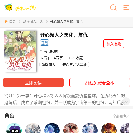
首页
动漫同人小说
开心超人之黑化，复仇
开心超人之黑化，复仇
连载
加入收藏
作者:
珠珠姐
人气 |
4万字 |
329
收藏
动漫同人
开心五超人黑化
立即阅读
离线免费看全本
简介：第一季：开心超人等人因背叛而复仇星星球，在历尽五年的
磨炼后，成立了暗幽组织，并一跃成为宇宙第一的组织，两年后获
得了来自灰心星球的毁灭星星球的委托开始了毁灭星星球的过程
角色
第二季：（努力加载中……）
全部角色