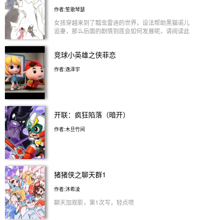
作者:笙歌琴瑟
女孩穿越来到了瓢虫雷迪的世界，设法帮助黑猫诺儿
追妻，那么后面的剧情到底会如何发展呢，请阅读此
书。
竞球小英雄之侠菲恋
作者:逸泽宇
开联：疯狂陷落（暗开）
作者:木旦竹间
猪猪侠之聊天群1
作者:沐希凌
聊天加观影，第1次写，轻点喷