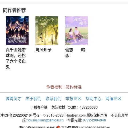
同作者推荐
真千金她带
屿风知予
偷恋——暗
球跑，还拐
恋
了六个吸血
鬼
作者福利
|
签约标准
诚聘英才
关于我们
联系我们
举报专区
帮助中心
网编专区
下载客户端
关注微博
QQ群：437266680
津ICP备2022002164号-2
© 2016-2023 iHuaBen.com
版权保护声明
不良信息举
报:
tousu@liangzishidai.cn
举报电话:
0772-2994948
津ICP备2022002164号
京公网安备11010502036362号