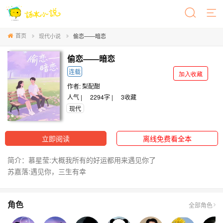
首页
现代小说
偷恋——暗恋
偷恋——暗恋
连载
加入收藏
作者:
梨配酣
人气 |
2294字 |
3
收藏
现代
立即阅读
离线免费看全本
简介：慕星莹:大概我所有的好运都用来遇见你了
苏嘉落:遇见你，三生有幸
角色
全部角色