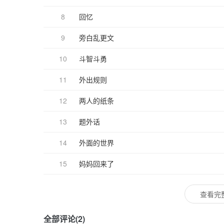
8
回忆
9
旁白乱更文
10
斗智斗勇
11
外出规则
12
两人的纸条
13
题外话
14
外面的世界
15
妈妈回来了
查看完
全部评论(2)