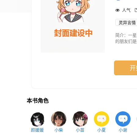
人气
灵异言情
简介：一星
的朋友们是
开
本书角色
颜媛媛
小柴
小苗
小夏
小谢