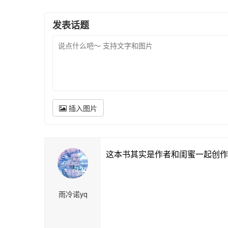
发表话题
插入图片
这本书其实是作者和闺蜜一起创作
雨冷诺yq