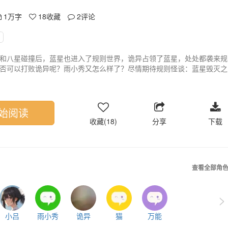
1万字
18
收藏
2
评论
和八星碰撞后，蓝星也进入了规则世界，诡异占领了蓝星，处处都袭来规
否可以打败诡异呢？雨小秀又怎么样了？尽情期待规则怪谈：蓝星毁灭之
始阅读
收藏(18)
分享
下载
查看全部角
>
小吕
雨小秀
诡异
猫
万能