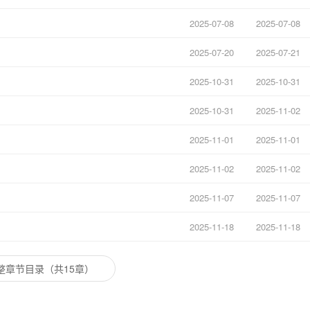
2025-07-08
2025-07-08
2025-07-20
2025-07-21
2025-10-31
2025-10-31
2025-10-31
2025-11-02
2025-11-01
2025-11-01
2025-11-02
2025-11-02
2025-11-07
2025-11-07
2025-11-18
2025-11-18
整章节目录（共15章）