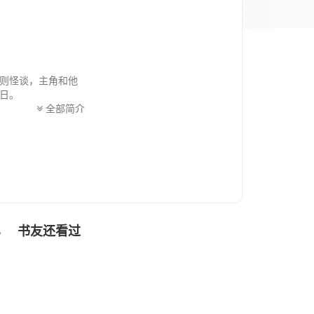
则怪谈，主角和他
日。
全部简介
书友还看过
色