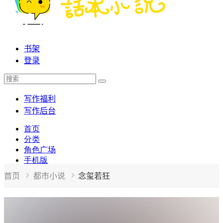
书架
登录
写作福利
写作后台
首页
分类
角色广场
手机版
首页
都市小说
念玺若狂