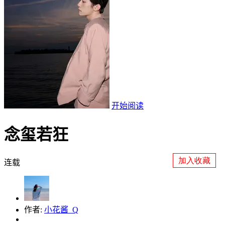
开始阅读
念玺若狂
加入收藏
连载
作者:
小花酱_Q