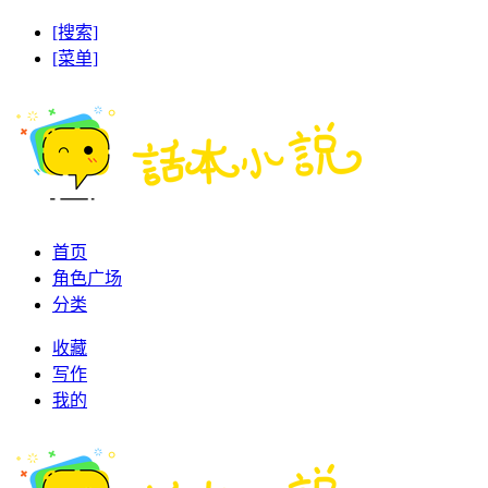
[搜索]
[菜单]
首页
角色广场
分类
收藏
写作
我的