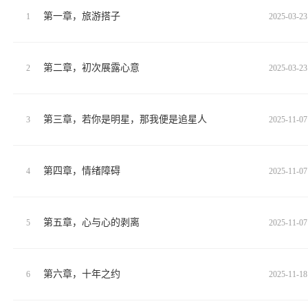
第一章，旅游搭子
1
2025-03-23
第二章，初次展露心意
2
2025-03-23
第三章，若你是明星，那我便是追星人
3
2025-11-07
第四章，情绪障碍
4
2025-11-07
第五章，心与心的剥离
5
2025-11-07
第六章，十年之约
6
2025-11-18