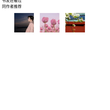
书友还看过
同作者推荐
念玺若狂
一梦德云
一念德云
一心向孟
德云女孩故
长安深处无
事汇
故里