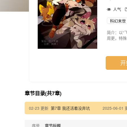
人气
科幻末世
简介：以“
周更，特殊
开
章节目录(共7章)
02-23 更新
第7章 我还活着没弃坑
2025-06-01
序号
章节标题