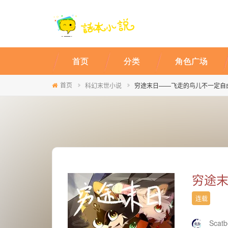
首页
分类
角色广场
首页
科幻末世小说
穷途末日——飞走的鸟儿不一定自
穷途
连载
Scatb