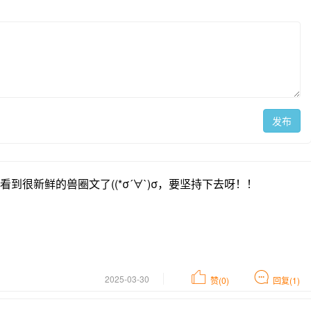
发布
到很新鲜的兽圈文了((*σ´∀`)σ，要坚持下去呀！！
2025-03-30
赞(0)
回复(1)