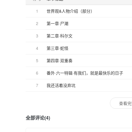
1
世界观&人物介绍（部分）
2
第一章·尸潮
3
第二章·科尔文
4
第三章·蛇怪
5
第四章·双重奏
6
番外·六一特辑·有我们，就是最快乐的日子
7
我还活着没弃坑
查看完
全部评论(4)