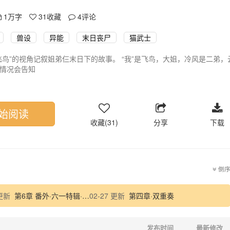
1万字
31
收藏
4
评论
兽设
异能
末日丧尸
猫武士
飞鸟”的视角记叙姐弟仨末日下的故事。 “我”是飞鸟，大姐，冷风是二弟
情况会告知
始阅读
收藏(31)
分享
下载
倒
 更新
第6章 番外·六一特辑·有我们，就是最快乐的日子
02-27 更新
第四章·双重奏
发布时间
最新修改