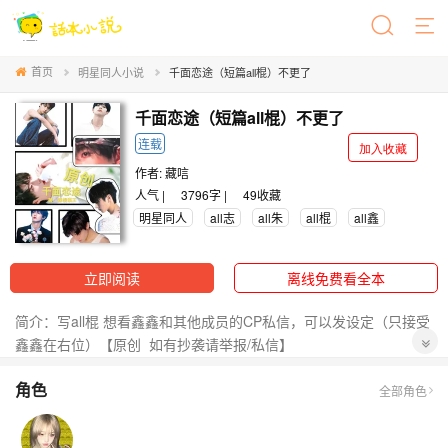
首页
明星同人小说
千面恋途（短篇all棍）不更了
千面恋途（短篇all棍）不更了
连载
加入收藏
作者:
藏唁
人气 |
3796字 |
49
收藏
明星同人
all志
all朱
all棍
all鑫
立即阅读
离线免费看全本
简介：写all棍 想看鑫鑫和其他成员的CP私信，可以发设定（只接受
鑫鑫在右位）【原创 如有抄袭请举报/私信】
（LOFTR:xinjinjumin809585870403）
角色
全部角色