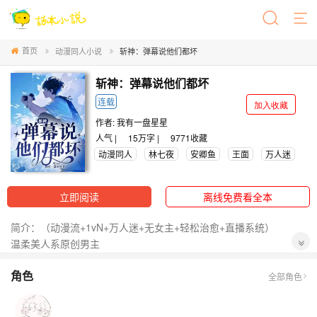
首页
动漫同人小说
斩神：弹幕说他们都坏
斩神：弹幕说他们都坏
连载
加入收藏
作者:
我有一盘星星
人气 |
15万字 |
9771
收藏
动漫同人
林七夜
安卿鱼
王面
万人迷
立即阅读
离线免费看全本
简介：（动漫流+1vN+万人迷+无女主+轻松治愈+直播系统）
温柔美人系原创男主
适度弥补遗憾
角色
白月光向万人迷 苏甜风
全部角色
走动漫剧情 私设如山
还有三九原著中的一些细节