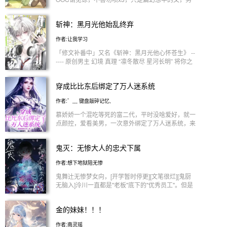
自己做口饭吃 3是原著党，动漫也看，世界观太宏大
一个时空的日常，所以会有其他自创npc和剧情，不
会导致有些部分弄错了，前后翻一遍原著成本也比较
喜欢可以划过，52章到77章是番外可跳过不重要！
斩神：黑月光他始乱终弃
大（我就是想写点自己爱看的）介意勿扰 4本人好说
话，接受礼貌建议（大家正常给我提建议不需要什么
作者:让我学习
求生欲词汇，我会慢慢学习） 5上班族更新不太稳定
6出现逻辑不通的地方全当我私设，是我水平不够！
「修文补番中」又名《斩神：黑月光他心怀苍生》 --
7看过原著，会尽可能贴一下人设，出现ooc滑跪 8依
---- 原创男主 幻境 真理 “凛冬散尽 星河长明” 将你之
旧走原著剧情 9女主身份设定比较强，为了防止写了
名，刻于我心 ------ 林七夜 “这份奇迹 因我而起 因你
没多少发现强到离谱的情况，可能会出现一些没什么
而存在” 林七夜从来不信什么一见钟情 可只是见到司
逻辑的设定压制一下 10只是写点自己xp，如果有缘
穿成比比东后绑定了万人迷系统
羽的那一眼 他就沦陷其中了 安卿鱼 “我见众生皆草木
遇到吃这一口的，祝大家阅文愉快
唯你是青山” 在每个孤独的瞬息与他相望 像是生命有
作者:゛﹏ 键盘敲碎记忆,
了反光 沈青竹 “以后，跟着我吧，我护着你” 无论他
是谁 无论他身在何处 他始终是沈青竹心里唯一的选
慕娇娇一个混吃等死的富二代，平时没啥爱好，就一
择 王面 “一起回家” 在这时间长河中 唯一不变的是永
点颜控，爱看美男，一次意外绑定了万人迷系统，来
恒的情 迦蓝 “我的小神官 我终于等到你了” 跨越无数
到另一个世界才知道来到了动漫世界，还穿成了比比
世界 与他相遇的那一刻就是永恒 周平 “抱歉 看来我
东，来到这个世界有了万人迷系统的慕娇娇彻底放飞
鬼灭：无惨大人的忠犬下属
不能和你一起回家了” 他们说心中有爱就不会害怕 好
自我，而系统颁发的任务她很喜欢啊。 （无三观）
像确实是这样 ……… ------ 他们恨我是块木头 原创男
不黑主角团。 后宫佳丽三千，款款都是她的最爱
作者:想下地狱陪无惨
主x司羽 all单向 万人迷
【无烬次元】无烬鬼火起，星河皆燃尽
鬼舞辻无惨梦女向，[开学暂时停更][文笔很烂][鬼厨
无脑入]泠川一直都是"老板"底下的"优秀员工"。但是
因为一直沉迷于工作，再加上心思单纯，忽视了"老
板"对于自己的单相思，毫不知情的让他等了一千
金的妹妹！！！
年。尽管千年追妻路漫漫，但他仍会一直等着她。
～～～ 无惨:"泠川，早知道你这么好追，我就不花那
作者:南灵瑶