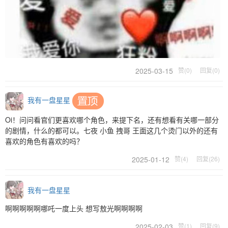
2025-03-15
赞(0)
回复(0)
我有一盘星星
Oi！问问看官们更喜欢哪个角色，来提下名，还有想看有关哪一部分
的剧情，什么的都可以。七夜 小鱼 拽哥 王面这几个烫门以外的还有
喜欢的角色有喜欢的吗？
2025-01-12
赞(4)
回复(26)
我有一盘星星
啊啊啊啊啊哪吒一度上头 想写敖光啊啊啊啊
2025-02-03
赞(1)
回复(9)