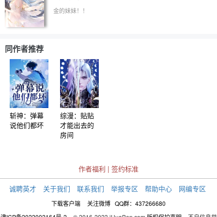
么多心思了。。。" 堕姬:"不是，他都那么明显
了！！！你是木头吗？" 黑死牟:"其实。。。大人对你
金的妹妹！！
有些不一样。。" 童磨:"啊啦，泠川小姐这么漂亮，真
是可惜，己经有人看上了呢。。。"
同作者推荐
斩神：弹幕
综漫：贴贴
说他们都坏
才能出去的
房间
作者福利
|
签约标准
诚聘英才
关于我们
联系我们
举报专区
帮助中心
网编专区
下载客户端
关注微博
QQ群：437266680
津ICP备2022002164号-2
© 2016-2023 iHuaBen.com
版权保护声明
不良信息举