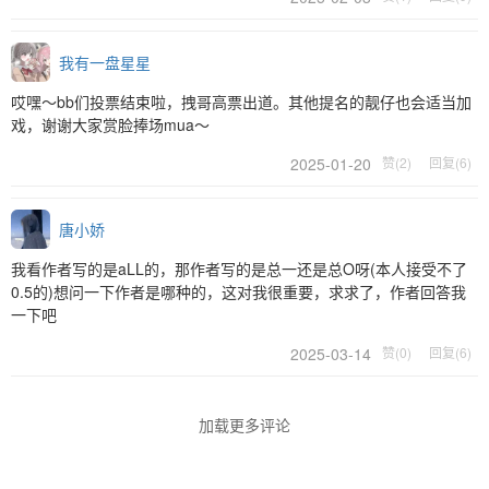
我有一盘星星
哎嘿～bb们投票结束啦，拽哥高票出道。其他提名的靓仔也会适当加
戏，谢谢大家赏脸捧场mua～
2025-01-20
赞(2)
回复(6)
唐小娇
我看作者写的是aLL的，那作者写的是总一还是总O呀(本人接受不了
0.5的)想问一下作者是哪种的，这对我很重要，求求了，作者回答我
一下吧
2025-03-14
赞(0)
回复(6)
加载更多评论