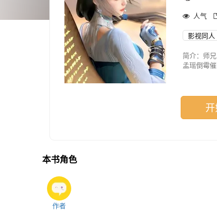
人气
影视同人
简介：师兄
孟瑶倒霉催
开
本书角色
作者