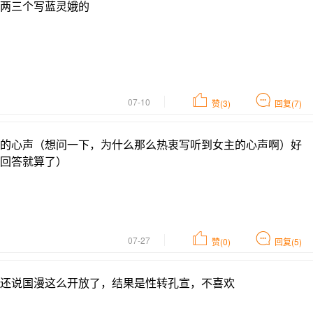
两三个写蓝灵娥的
07-10
赞(3)
回复(7)
的心声（想问一下，为什么那么热衷写听到女主的心声啊）好
回答就算了）
07-27
赞(0)
回复(5)
还说国漫这么开放了，结果是性转孔宣，不喜欢