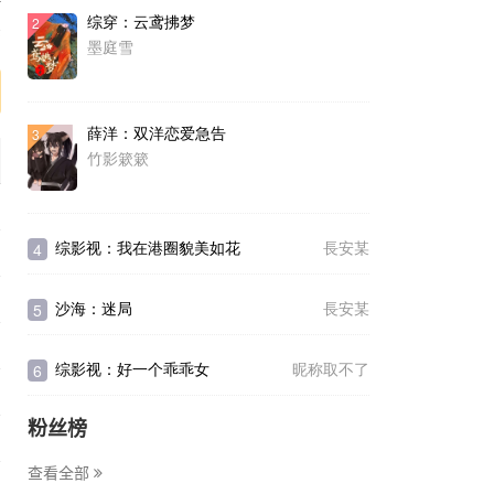
综穿：云鸢拂梦
2
序
墨庭雪
薛洋：双洋恋爱急告
3
竹影簌簌
综影视：我在港圈貌美如花
長安某
4
沙海：迷局
長安某
5
综影视：好一个乖乖女
昵称取不了
6
粉丝榜
查看全部