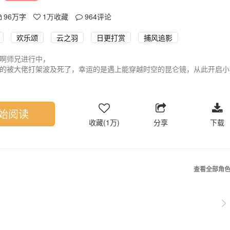
96万字
1万
收藏
964
评论
欢乐颂
云之羽
日更打赏
捕风追影
啊师兄进行中，
的被大佬打架波及死了，幸运的是遇上能穿越时空的昆仑镜，从此开启小
始阅读
收藏(1万)
分享
下载
查看全部角
>