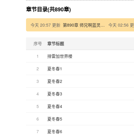
章节目录(共890章)
今天 20:57 更新
第890章 师兄啊蓝灵娥69（会员加更）
今天 02:56 
序号
章节标题
1
排雷加世界楼
2
夏冬春1
3
夏冬春2
4
夏冬春3
5
夏冬春4
6
夏冬春5
7
夏冬春6