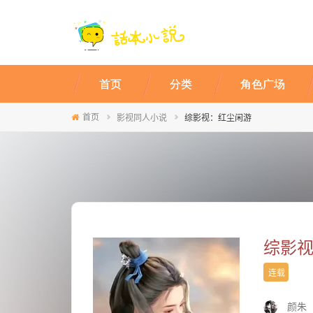
首页
分类
角色广场
首页
影视同人小说
综影视：红尘闲游
综影
连载
颜朱