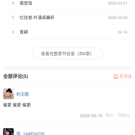
裴思恒
4
2025-03-01
忆往昔.叶漓卓翼轩
5
2025-03-08
青耕
6
02-14
查看完整章节目录（共6章）
全部评论(5)
写评论
屿无眠
催更 催更 催更
2025-05-15
赞(0)
回复(0)
霖_144824226