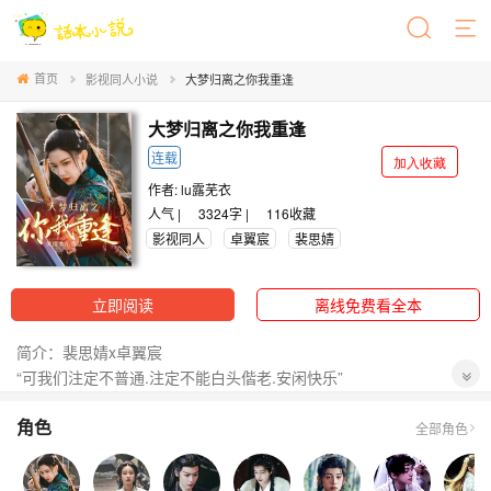
首页
影视同人小说
大梦归离之你我重逢
大梦归离之你我重逢
连载
加入收藏
作者:
lu露芜衣
人气 |
3324字 |
116
收藏
影视同人
卓翼宸
裴思婧
立即阅读
离线免费看全本
简介：裴思婧x卓翼宸
“可我们注定不普通.注定不能白头偕老.安闲快乐”
“那就相伴至最后一刻.也算圆满”
角色
文潇x赵远舟
全部角色
“赵远舟.你又骗我.你说过不会再离开的”
“那你就忘了我这个说谎精吧.不要想起我”