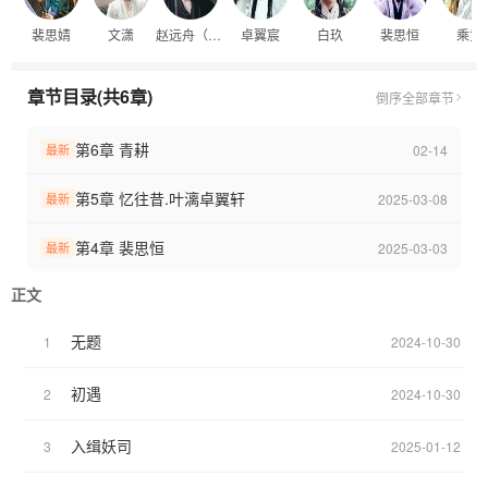
裴思婧
文潇
赵远舟（朱厌）
卓翼宸
白玖
裴思恒
乘黄
章节目录(共6章)
倒序
全部章节
第6章 青耕
02-14
最新
第5章 忆往昔.叶漓卓翼轩
2025-03-08
最新
第4章 裴思恒
2025-03-03
最新
正文
无题
1
2024-10-30
初遇
2
2024-10-30
入缉妖司
3
2025-01-12