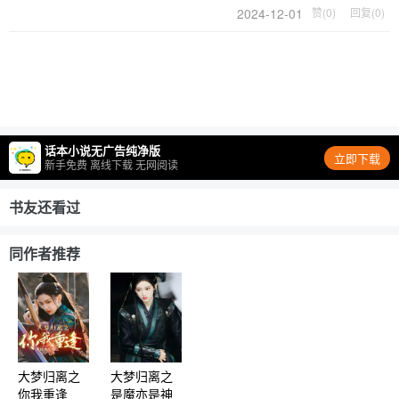
2024-12-01
赞(0)
回复(0)
话本小说无广告纯净版
立即下载
新手免费 离线下载 无网阅读
书友还看过
同作者推荐
大梦归离之
大梦归离之
你我重逢
是魔亦是神