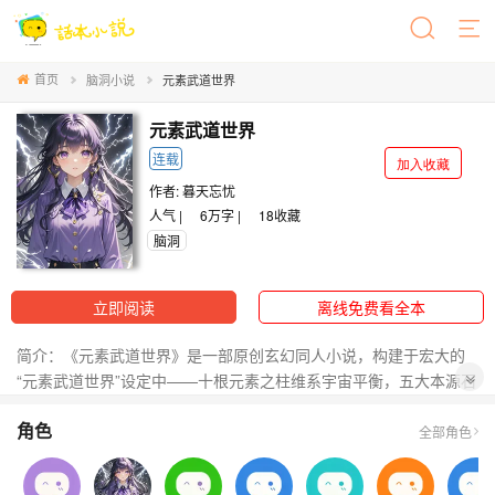
首页
脑洞小说
元素武道世界
元素武道世界
连载
加入收藏
作者:
暮天忘忧
人气 |
6万字 |
18
收藏
脑洞
立即阅读
离线免费看全本
简介：《元素武道世界》是一部原创玄幻同人小说，构建于宏大的
“元素武道世界”设定中——十根元素之柱维系宇宙平衡，五大本源石
板暗藏创世秘密，武道石碑则铭刻觉醒者与生俱来的原始元素。陈
角色
安白踏入紫荆元素觉醒学院那日，命运悄然改写：他与若鳞、千
全部角色
羽、霜琳染、炎冰·小悠、幻光·灵儿、雷电·祁尔菲等伙伴相遇，在迷
宫试炼、沙漠攻略、星松市决战与联盟纷争中不断成长。从第一纪