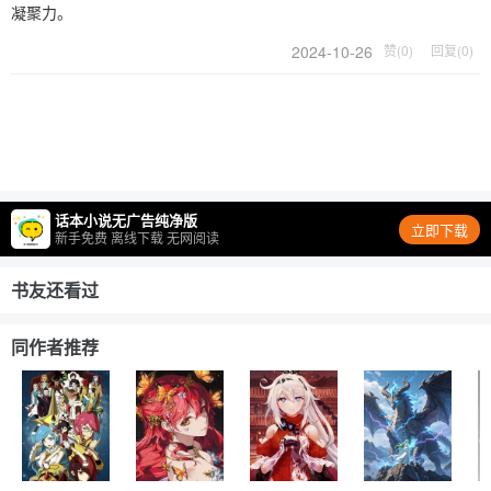
凝聚力。
2024-10-26
赞(0)
回复(0)
话本小说无广告纯净版
立即下载
新手免费 离线下载 无网阅读
书友还看过
同作者推荐