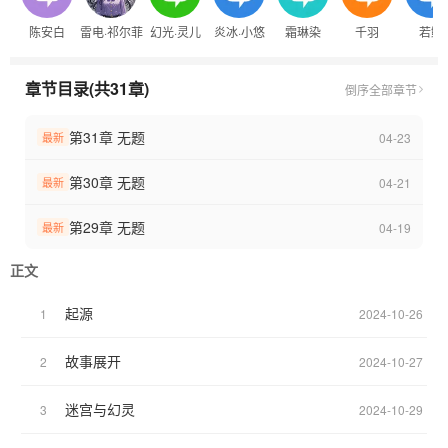
元的学院新生，到直面七阶岩魔·克洛德的生死一线；从武道石碑初
陈安白
雷电·祁尔菲
幻光·灵儿
炎冰·小悠
霜琳染
千羽
若鳞
醒，到驾驭光、雷、冰多重元素之力，他既要解开孤舟实验室重启
世界的隐秘，也要在六大位面交错的危机中守护同伴。全书融合高
燃战斗、多线羁绊与世界观层层拓展，既有雷电·祁尔菲的凌厉锋
章节目录(共31章)
倒序
全部章节
芒，也有若鳞与千羽间若即若离的默契张力，更在重塑篇中引爆终
极抉择——当武道与元素共生，谁才是这个世界的真正继承者？
第31章 无题
04-23
最新
第30章 无题
04-21
最新
第29章 无题
04-19
最新
正文
起源
1
2024-10-26
故事展开
2
2024-10-27
迷宫与幻灵
3
2024-10-29