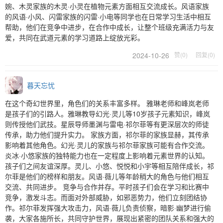
婉、木灵家族的木灵·小灵在植物元素方面相互交流成长。风语家族
的风语·小风、闪雷家族的闪雷·小电等同学也在日常学习生活中相互
帮助，他们在竞争中进步，在合作中成长，让整个班级充满活力与友
爱，共同在武道元素的学习道路上绽放光彩。
2024-10-26
赞(0)
回复(0)
暮天忘忧
在这个奇幻世界里，角色们的关系丰富多样。 雅琳老师和峰岚老师
是孩子们的引路人。雅琳教导幻光·灵儿等10岁孩子元素知识，峰岚
则传授他们武技。星辰导师墨渊与雷电·祁尔菲等有更深层次的师徒
传承，助力他们提升实力。 家族方面，祁尔菲的家族显赫，其传承
影响着其他角色。幻光·灵儿的家族与祁尔菲家族可能有合作交流。
炎冰·小悠家族的独特能力也在一定程度上影响着元素世界的认知。
孩子们之间友谊深厚。灵儿、小悠、悦悦和小宇等相互陪伴成长，祁
尔菲是他们的榜样和朋友。风语·薇儿等年龄稍大的角色与他们相互
交流、共同进步。 竞争与合作并存。平时孩子们会在学习和比赛中
竞争，激发斗志。而面对外部威胁，如邪恶势力，他们立刻团结协
作。祁尔菲发挥强大攻击力，风语·薇儿负责侦察，暗影·幽梦进行偷
袭，大家各施所长，共同守护世界，展现出紧密的团队关系和强大的