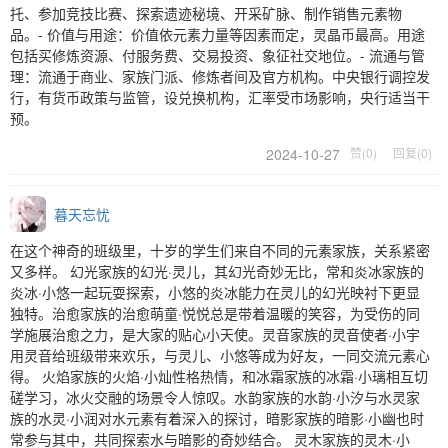
托、参加竞技比赛、探索遗迹秘境、开采矿脉、制作销售元素物
品。- 价值与用途：价值依元素力量等因素而定，灵晶币最高。用途
包括买修炼资源、付服务费、交易投资、象征社交地位。- 流通与管
理：流通于商业、家族门派、修炼者间及官方机构。中央银行调控发
行，有货币政策与监管，设兑换机构，汇率受市场影响，央行适当干
预。
2024-10-27
赞(0)
回复(0)
暮天忘忧
在这个神奇的班级里，十岁的学生们来自不同的元素家族，关系紧密
又多样。 幻光家族的幻光·灵儿，其幻光奇妙无比，常和炎冰家族的
炎冰·小悠一起玩耍探索，小悠的炎冰能力在灵儿的幻光映衬下更显
独特。治愈家族的治愈萌童·悦悦总是带着温暖的笑容，为受伤的同
学施展治愈之力，是大家的贴心小天使。灵音家族的灵音使者·小宇
用灵音给班级带来欢乐，与灵儿、小悠等成为好友，一同交流元素心
得。 火焰家族的火焰·小灿性格热情，和冰霜家族的冰霜·小璃相互切
磋学习，冰火交融的场景令人惊叹。水韵家族的水韵·小汐与水灵家
族的水灵·小润对水元素有着深入的探讨，暗影家族的暗影·小幽也时
常参与其中，共同探索水与暗影的奇妙结合。 灵木家族的灵木·小