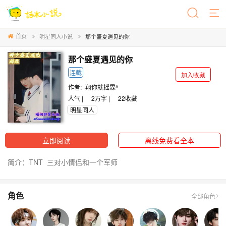
首页
明星同人小说
那个盛夏遇见的你
那个盛夏遇见的你
连载
加入收藏
作者:
-翔你就摇霖^
人气 |
2万字 |
22
收藏
明星同人
立即阅读
离线免费看全本
简介：TNT 三对小情侣和一个军师
角色
全部角色