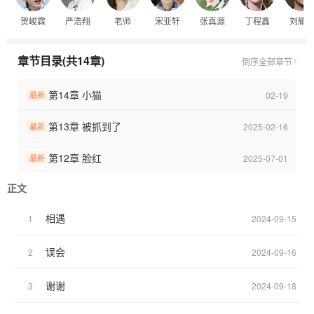
贺峻霖
严浩翔
老师
宋亚轩
张真源
丁程鑫
刘耀
章节目录(共14章)
倒序
全部章节
第14章 小猫
02-19
最新
第13章 被抓到了
2025-02-16
最新
第12章 脸红
2025-07-01
最新
正文
相遇
1
2024-09-15
误会
2
2024-09-16
谢谢
3
2024-09-18