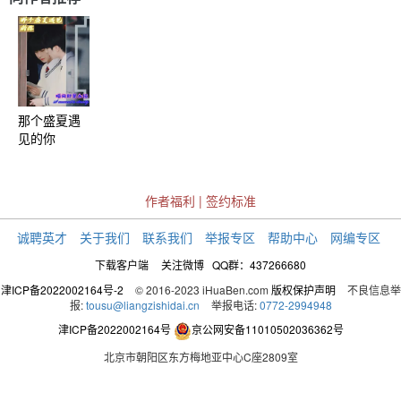
那个盛夏遇
见的你
作者福利
|
签约标准
诚聘英才
关于我们
联系我们
举报专区
帮助中心
网编专区
下载客户端
关注微博
QQ群：437266680
津ICP备2022002164号-2
© 2016-2023 iHuaBen.com
版权保护声明
不良信息举
报:
tousu@liangzishidai.cn
举报电话:
0772-2994948
津ICP备2022002164号
京公网安备11010502036362号
北京市朝阳区东方梅地亚中心C座2809室