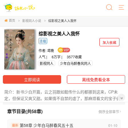
首页
影视同人小说
综影视之美人入我怀
综影视之美人入我怀
连载
加入收藏
作者:
鸢晚
人气 |
6万字 |
3577
收藏
影视同人
少年白马醉春风同人
立即阅读
离线免费看全本
简介：新书少白开篇，云之羽跟如懿传什么的都挪到这来，CP未
定，但保证又爽又甜。如果情不自禁的虐了，那麻烦看文的宝子们
就当蠢作者的flag没立过。
章节目录(共58章)
后文可能还有男性视角，想到啥写啥了，原本想用意别离二作为
倒序
全部章节
话本最后一本书的，但是后来我发现签约之后平台之间有些麻烦，
所以又换了这本。
第58章 少年白马醉春风五十五
01-10
最新