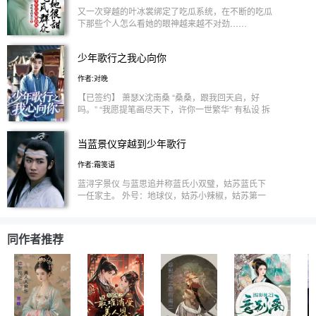
有用了 【若水轩文学社】 【本文已完结】强烈推荐
又一次穿越的叶冰裳绑定了吃瓜系统，在不断的吃瓜
新坑《狐狸精她矫揉造作》，终极笔记我重新开坑
下那些个人怎么看她的眼神越来越不对劲……
啦！！！求收藏关注花花打卡！ （点亮会员进群系
列，330559882加好友哟～）
少年歌行之我心向你
作者:对晚
【已签约】 萧瑟X沈南桑 “桑桑，跟我回天启，好
吗。” “我愿提笔画尽天下，许你一世繁华” 有私设 拆
官配哦！原创女主 不喜勿入 【点亮会员加更一章】
不定时更新
当蓝景仪穿越到少年歌行
作者:霜笺语
蓝浔字景仪 与蓝思追并称蓝氏小双璧，姑苏蓝氏下
一任家主。 外号：地球仪，姑苏小辣椒，姑苏第一
嘴炮，怼天怼地蓝景仪。 当陈情令中怼天怼地的姑
苏小双璧之一的蓝景仪穿越到少年歌行会发生什么故
事呢？
同作者推荐