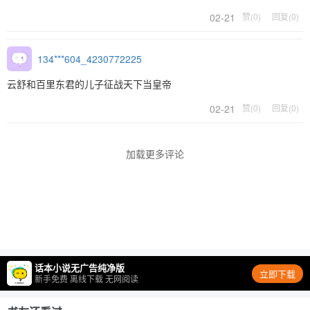
02-21
赞(0)
回复(0)
134***604_4230772225
云舒和百里东君的儿子征战天下当皇帝
02-21
赞(0)
回复(0)
加载更多评论
话本小说无广告纯净版
立即下载
新手免费 离线下载 无网阅读