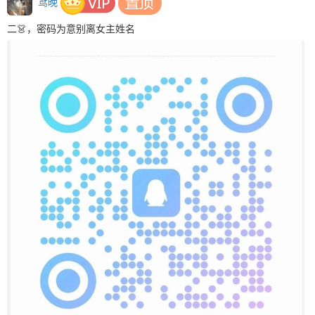
鸢晚
二👗，密码为意别离女主姓名