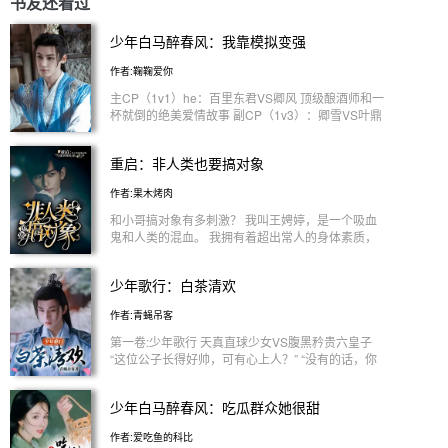
书友还看过
少年白马醉春风：我靠模拟变强
作者:鞠鞠爱你
主CP（1v1）he：百里东君VS卿风 顶级酿酒师和一
杯就倒的绝美爱情故事 副CP（1v3）：卿雪VS叶鼎
之，萧若风，苏暮雨 叶鼎之线be：救命之恩，我愿
以身相报 萧若风线he：初见我便对姑娘一见倾心，
重启：非人类也要搞对象
无论如何我都不会放手 苏暮雨线be：即使你将我推
开一万次，我也会不厌其烦的朝你靠近一万步 小副
作者:果木烤肉
CP（1v2）：媚儿VS柳月，姬若风 柳月线be：回首
往昔，才蓦然发现我错了 姬若风线be：你想要的情
和小哥搞对象有多刺激？ 我叫王娉婷，是一个吸血
报我都能给你
鬼和人类的混血。 我拥有着超出常人的身体素质，
有着秦始皇追求的长生不老， 还有着当代恶臭年轻
人的养老心态。 “吃点东西。”某位不愿说话的陆地生
少年歌行：白茶清欢
存九级残废市民张先生酝酿半天开口道。 “不吃。”某
位不愿透露姓名的吸血鬼小姐扭头拒绝。 “吃，补充
作者:青蝇吊客
体力。” “补充体力就让我吃死老鼠和尸蟞吗？！我警
告你张起灵，别太过分！！！” “你不会中毒，他们
第一卷:少年歌行 天真直球少女VS腹黑矜贵六皇子
会。” “我宁愿不吃我也不要吃这些！你给我拿走，把
“这位公子长得好帅，可有心上人？” “没有的话，你
那个活的也拿走！！！少给我说什么活的新鲜，你还
看我怎么样？ 第二卷:少年白马醉春风 黎云舒VS柳月
知道新鲜？新鲜的尸蟞你咋不吃？！” “.......” 王娉婷
“李先生还收徒弟吗？” “师父还从未收过女弟子。” “那
少年白马醉春风：吃瓜群众她很甜
一开始以为张起灵是半个哑巴 骚扰半天也蹦不出一
我岂不是没希望了。” “师父，您不介意多一位女徒弟
句话 那张嘴长得是一点用没有 后来被这人压在墙上
吧？”
作者:爱吃鱼的科比
亲的喘不过气来的时候 才后知后觉这嘴长得是过于